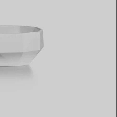
Elsa Peretti®
Comment assortir alliance et
bague de fiançailles