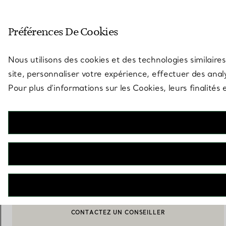
Entrez dans l’univers de Tiff
Préférences De Cookies
Aller à la page des boutiques
Nous utilisons des cookies et des technologies similaires
site, personnaliser votre expérience, effectuer des analy
Pour plus d’informations sur les Cookies, leurs finalité
Tiffany Facets
Bol taille Small en porcelaine
€ 190
AJOUTER AU PANIER
CONTACTEZ UN CONSEILLER
CONTACTER UN CONSEILLER CLIENT OU PRENDRE RENDEZ-