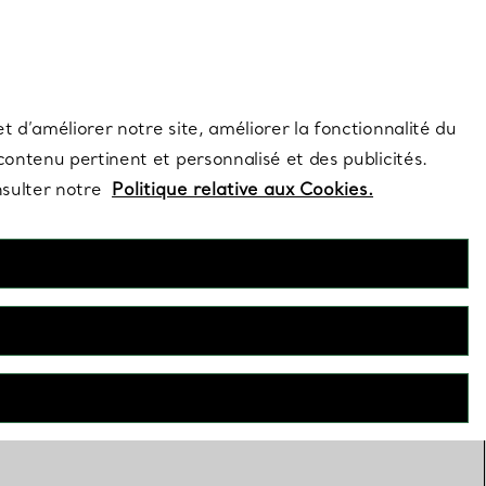
s et exclusivités de la Maison.
Contactez-nous
Connectez-vous
t d’améliorer notre site, améliorer la fonctionnalité du
 contenu pertinent et personnalisé et des publicités.
nsulter notre
Politique relative aux Cookies.