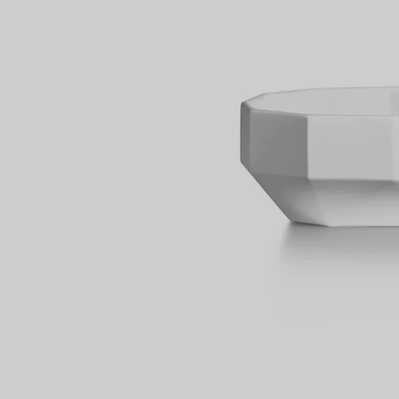
Bagues pour couples
Bagues Eternité
expert en diamants Tiffany.