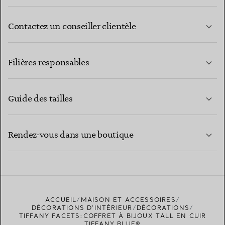
Contactez un conseiller clientèle
EN SAVOIR PLUS
Filières responsables
Guide des tailles
CONTACTEZ-NOUS
EN SAVOIR PLUS
Rendez-vous dans une boutique
EN SAVOIR PLUS
ACCUEIL
MAISON ET ACCESSOIRES
TROUVEZ LA BOUTIQUE LA PLUS PROCHE
DÉCORATIONS D'INTÉRIEUR
DÉCORATIONS
TIFFANY FACETS:COFFRET À BIJOUX TALL EN CUIR
TIFFANY BLUE®