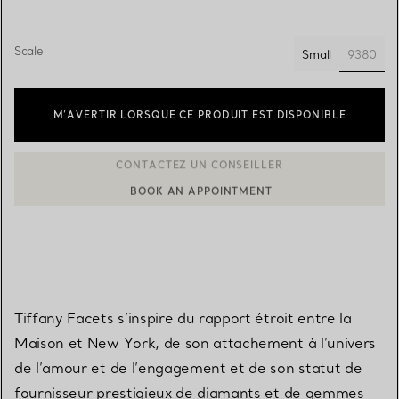
Scale
9380
Small
sélect
M’AVERTIR LORSQUE CE PRODUIT EST DISPONIBLE
BOOK AN APPOINTMENT
CONTACTER UN CONSEILLER CLIENT OU PRENDRE RENDEZ-V
Tiffany Facets s’inspire du rapport étroit entre la
Maison et New York, de son attachement à l’univers
de l’amour et de l’engagement et de son statut de
fournisseur prestigieux de diamants et de gemmes