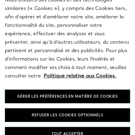
SERVICES
similaires (« Cookies »), y compris des Cookies tiers,
afin d’opérer et d’améliorer notre site, améliorer la
fonctionnalité du site, personnaliser votre
À PROPOS
expérience, effectuer des analyses et vous
présenter, ainsi qu’à d’autres utilisateurs, du contenu
pertinent et personnalisé et des publicités. Pour plus
QUESTIONS LÉGALES
d’informations sur les Cookies, leurs finalités et
comment modifier vos choix à tout moment, veuillez
consulter notre
Politique relative aux Cookies.
SUIVEZ-NOUS
GÉRER LES PRÉFÉRENCES EN MATIÈRE DE COOKIES
Changer de région :
REFUSER LES COOKIES OPTIONNELS
T&Co. 2026
TOUT ACCEPTER