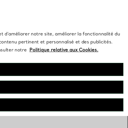
s et exclusivités de la Maison.
Contactez-nous
Connectez-vous
t d’améliorer notre site, améliorer la fonctionnalité du
 contenu pertinent et personnalisé et des publicités.
nsulter notre
Politique relative aux Cookies.