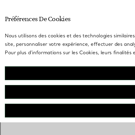
Entrez dans l’univers de Tiff
Préférences De Cookies
Aller à la page des boutiques
Nous utilisons des cookies et des technologies similaires
site, personnaliser votre expérience, effectuer des analy
Pour plus d’informations sur les Cookies, leurs finalité
CONTACTEZ UN CONSEILLER
BOOK AN APPOINTMENT
CONTACTER UN CONSEILLER CLIENT OU PRENDRE RENDEZ-