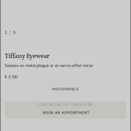
1
/
3
Tiffany Eyewear
Solaires en métal plaqué or et verres effet miroir
€ 3.150
INDISPONIBLE
BOOK AN APPOINTMENT
CONTACTER UN CONSEILLER CLIENT OU PRENDRE RENDEZ-V