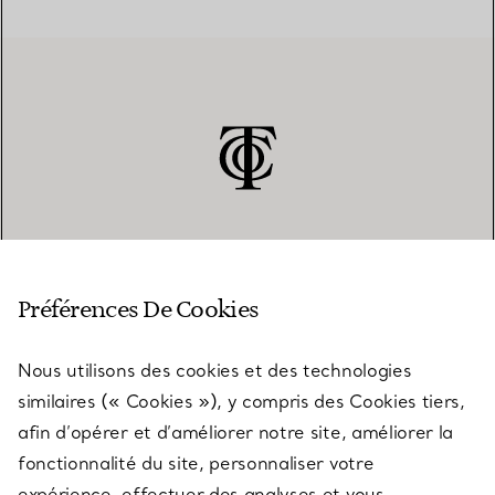
SERVICE CLIENT
Préférences De Cookies
Nous utilisons des cookies et des technologies
SERVICES
similaires (« Cookies »), y compris des Cookies tiers,
afin d’opérer et d’améliorer notre site, améliorer la
fonctionnalité du site, personnaliser votre
À PROPOS
expérience, effectuer des analyses et vous