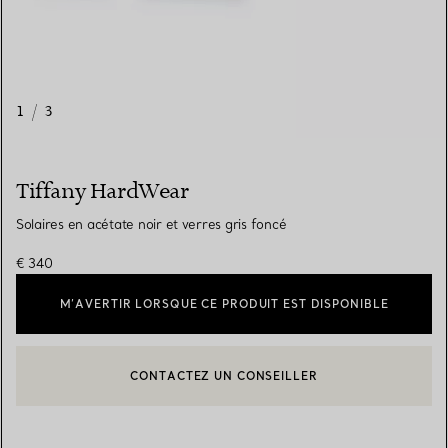
1
/
3
Tiffany HardWear
Solaires en acétate noir et verres gris foncé
€ 340
M’AVERTIR LORSQUE CE PRODUIT EST DISPONIBLE
CONTACTEZ UN CONSEILLER
CONTACTER UN CONSEILLER CLIENT OU PRENDRE RENDEZ-V
BOOK AN APPOINTMENT