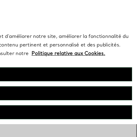
s et exclusivités de la Maison.
Contactez-nous
Connectez-vous
t d’améliorer notre site, améliorer la fonctionnalité du
 contenu pertinent et personnalisé et des publicités.
nsulter notre
Politique relative aux Cookies.