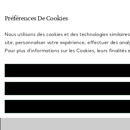
Entrez dans l’univers de Tiff
Préférences De Cookies
Aller à la page des boutiques
Nous utilisons des cookies et des technologies similaires
site, personnaliser votre expérience, effectuer des analy
Pour plus d’informations sur les Cookies, leurs finalité
CONTACTEZ UN CONSEILLER
BOOK AN APPOINTMENT
CONTACTER UN CONSEILLER CLIENT OU PRENDRE RENDEZ-