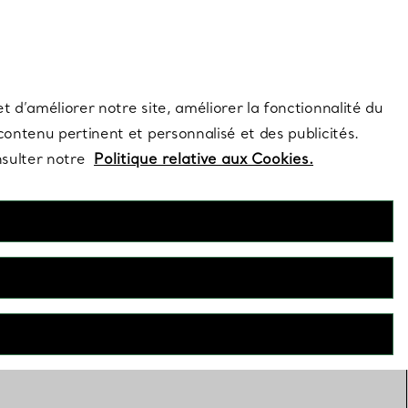
s et exclusivités de la Maison.
Contactez-nous
Connectez-vo
t d’améliorer notre site, améliorer la fonctionnalité du
 contenu pertinent et personnalisé et des publicités.
nsulter notre
Politique relative aux Cookies.
Porte-clés
-clés classiques réinterprétés en créations d’une qualité
le, ornées des motifs emblématiques de la Maison.