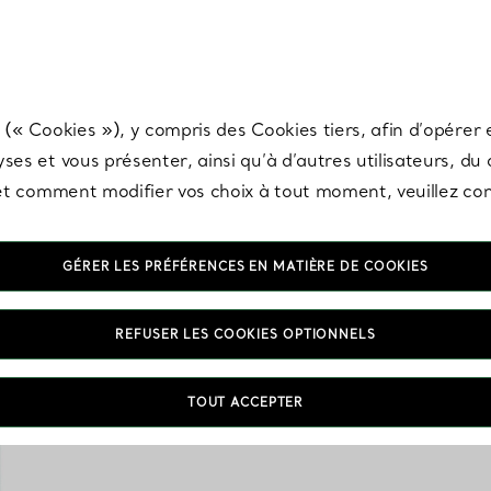
any & Co.
Inscrivez-vous
pour recevoir les dernières nouveautés, inspiration
 (« Cookies »), y compris des Cookies tiers, afin d’opérer e
ses et vous présenter, ainsi qu’à d’autres utilisateurs, du
s et comment modifier vos choix à tout moment, veuillez co
GÉRER LES PRÉFÉRENCES EN MATIÈRE DE COOKIES
REFUSER LES COOKIES OPTIONNELS
Découvrez des porte
TOUT ACCEPTER
exceptionnel