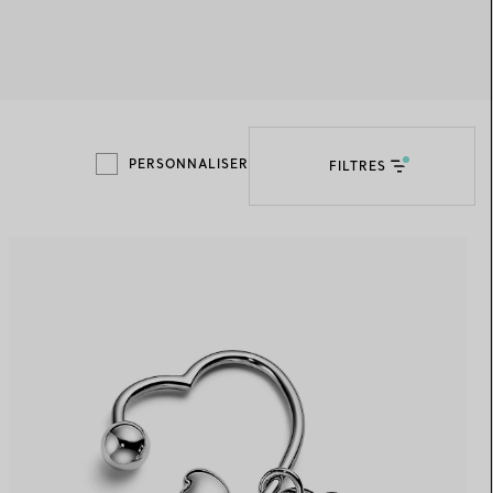
Elsa Peretti®
Comment assortir alliance et
bague de fiançailles
PERSONNALISER
FILTRES