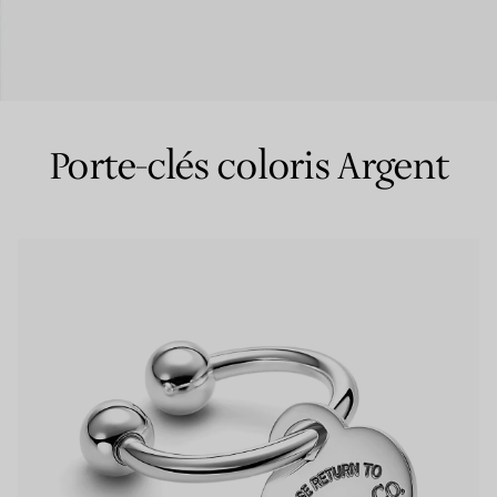
Bagues pour couples
Bagues Eternité
Porte-clés coloris Argent
expert en diamants Tiffany.