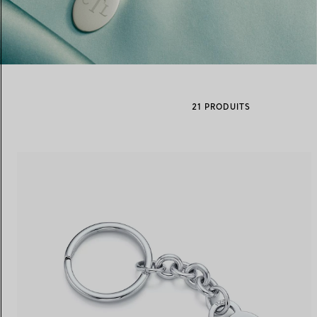
Alliances pour femme
Alliances pour hommes
21 PRODUITS
Prenez
rendez-vous
avec un 