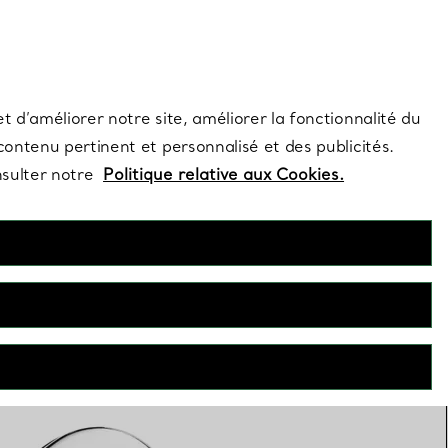
s et exclusivités de la Maison.
Contactez-nous
Connectez-vous
t d’améliorer notre site, améliorer la fonctionnalité du
 contenu pertinent et personnalisé et des publicités.
nsulter notre
Politique relative aux Cookies.