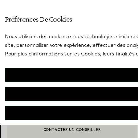
Entrez dans l’univers de Tiff
Préférences De Cookies
Aller à la page des boutiques
Nous utilisons des cookies et des technologies similaires
site, personnaliser votre expérience, effectuer des analy
Pour plus d’informations sur les Cookies, leurs finalité
Elsa Peretti®
Porte-clés Open Heart
€ 130
AJOUTER AU PANIER
CONTACTEZ UN CONSEILLER
CONTACTER UN CONSEILLER CLIENT OU PRENDRE RENDEZ-