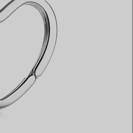
Elsa Peretti®
Comment assortir alliance et
bague de fiançailles