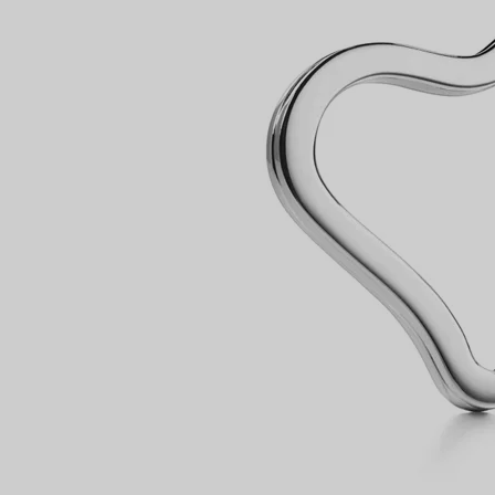
Bagues pour couples
Bagues Eternité
expert en diamants Tiffany.