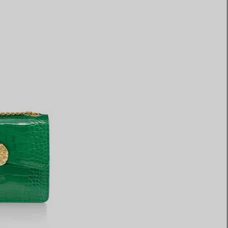
Elsa Peretti®
Comment assortir alliance et
bague de fiançailles