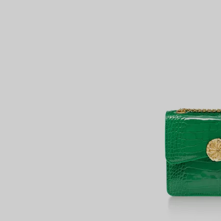
Bagues pour couples
Bagues Eternité
VOUS
expert en diamants Tiffany.