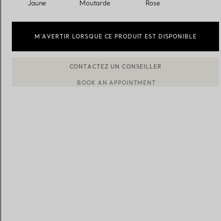
Jaune
Moutarde
Rose
Alliances pour femme
Alliances pour hommes
M’AVERTIR LORSQUE CE PRODUIT EST DISPONIBLE
CONTACTEZ UN CONSEILLER
BOOK AN APPOINTMENT
CONTACTER UN CONSEILLER CLIENT OU PRENDRE RENDEZ-
Prenez
rendez-vous
avec un 