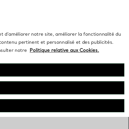
s et exclusivités de la Maison.
Contactez-nous
Connectez-vous
t d’améliorer notre site, améliorer la fonctionnalité du
 contenu pertinent et personnalisé et des publicités.
nsulter notre
Politique relative aux Cookies.