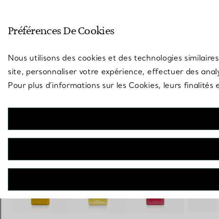
Entrez dans l’univers de Tiff
Préférences De Cookies
Aller à la page des boutiques
Nous utilisons des cookies et des technologies similaires
site, personnaliser votre expérience, effectuer des analy
Pour plus d’informations sur les Cookies, leurs finalité
Jean Schlumberger by Tiffany
Sac épaule Ribbons en cuir d’alligator. Medium.
€ 44.100
+ 4