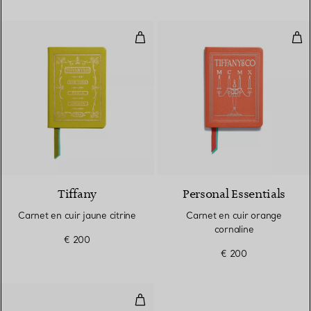
Carnet en cuir jaune citrine
Car
5 Couleurs
Tiffany
Personal Essentials
Carnet en cuir jaune citrine
Carnet en cuir orange
cornaline
€ 200
€ 200
Livre Crafting Victory at Tiffany 