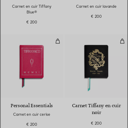
Carnet en cuir Tiffany
Carnet en cuir lavande
Blue®
€ 200
€ 200
Carnet en cuir cerise
Carn
5 Couleurs
Personal Essentials
Carnet Tiffany en cuir
noir
Carnet en cuir cerise
€ 200
€ 200