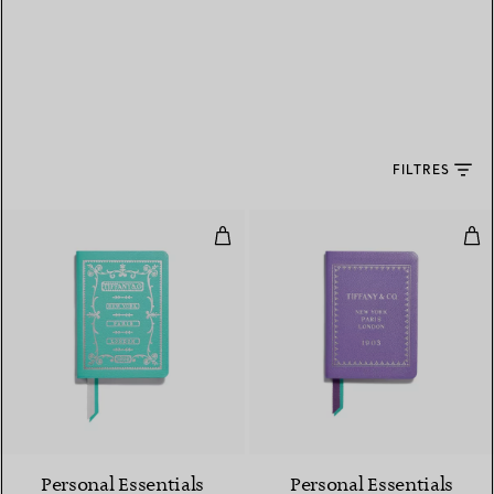
FILTRES
Carnet en cuir Tiffany Blue®
Car
5 Couleurs
Personal Essentials
Personal Essentials