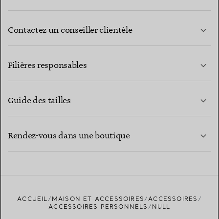
Contactez un conseiller clientèle
EN SAVOIR PLUS
Filières responsables
Guide des tailles
CONTACTEZ-NOUS
EN SAVOIR PLUS
Rendez-vous dans une boutique
EN SAVOIR PLUS
ACCUEIL
MAISON ET ACCESSOIRES
ACCESSOIRES
TROUVEZ LA BOUTIQUE LA PLUS PROCHE
ACCESSOIRES PERSONNELS
NULL