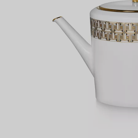
Bagues pour couples
Bagues Eternité
expert en diamants Tiffany.
VOUS