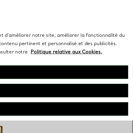
s et exclusivités de la Maison.
Contactez-nous
Connectez-vous
t d’améliorer notre site, améliorer la fonctionnalité du
 contenu pertinent et personnalisé et des publicités.
nsulter notre
Politique relative aux Cookies.