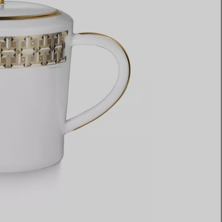
Elsa Peretti®
Comment assortir alliance et
bague de fiançailles