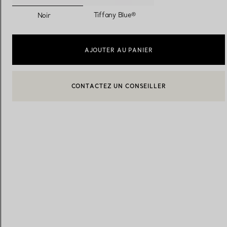
sélectionnés
Tiffany Blue®
Noir
Alliances pour femme
Alliances pour hommes
AJOUTER AU PANIER
Prenez
rendez-vous
avec un 
CONTACTEZ UN CONSEILLER
CONTACTER UN CONSEILLER CLIENT OU PRENDRE RENDEZ-