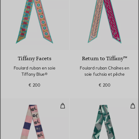
4 Couleurs
Tiffany Facets
Return to Tiffany™
Foulard ruban en soie
Foulard ruban Chaînes en
Tiffany Blue®
soie fuchsia et pêche
€ 200
€ 200
Foulard ruban Bird on a Rock en s
Fou