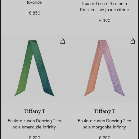
lavande
Foulard carré Bird on a
Rock en soie jaune citrine
€ 850
€ 390
Foulard ruban Dancing T en soie 
Fou
3 Couleurs
Tiffany T
Tiffany T
Foulard ruban Dancing T en
Foulard ruban Dancing T en
soie émeraude Infinity
soie morganite Infinity
€ 200
€ 200