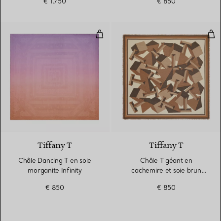
€ 1.750
€ 850
Châle Dancing T en soie morganit
Châ
3 Couleurs
Tiffany T
Tiffany T
Châle Dancing T en soie
Châle T géant en
morganite Infinity
cachemire et soie brun
camel
€ 850
€ 850