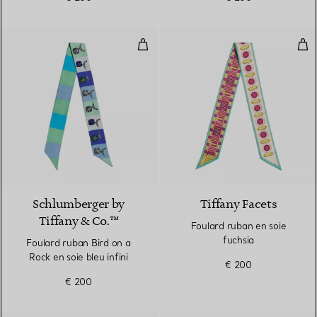
Foulard ruban Bird on a Rock en s
Fou
3 Couleurs
Schlumberger by
Tiffany Facets
Tiffany & Co.™
Foulard ruban en soie
fuchsia
Foulard ruban Bird on a
Rock en soie bleu infini
€ 200
€ 200