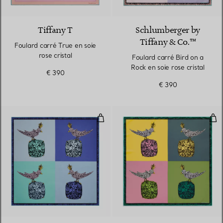
3 Couleurs
Tiffany T
Schlumberger by
Tiffany & Co.™
Foulard carré True en soie
rose cristal
Foulard carré Bird on a
Rock en soie rose cristal
€ 390
€ 390
Foulard carré Bird on a Rock en so
Foul
3 Couleurs