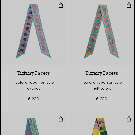
Foulard ruban en soie lavande
Fou
4 Couleurs
Tiffany Facets
Tiffany Facets
Foulard ruban en soie
Foulard ruban en soie
lavande
multicolore
€ 200
€ 200
Foulard ruban Chaînes en soie ve
Foul