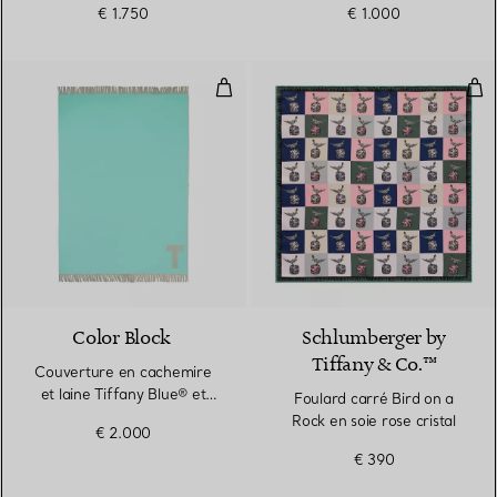
€ 1.750
€ 1.000
Couverture en cachemire et laine
Foul
Color Block
Schlumberger by
Tiffany & Co.™
Couverture en cachemire
et laine Tiffany Blue® et
Foulard carré Bird on a
brun camel
Rock en soie rose cristal
€ 2.000
€ 390