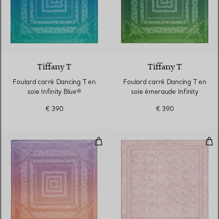
3 Couleurs
Tiffany T
Tiffany T
Foulard carré Dancing T en
Foulard carré Dancing T en
soie Infinity Blue®
soie émeraude Infinity
€ 390
€ 390
Foulard carré Dancing T en soie m
Châl