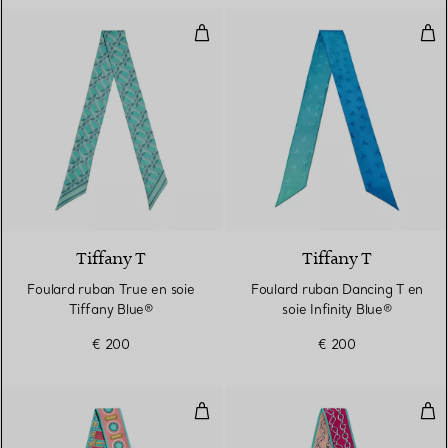
Foulard ruban True en soie Tiffa
Fou
4 Couleurs
Tiffany T
Tiffany T
Foulard ruban True en soie
Foulard ruban Dancing T en
Tiffany Blue®
soie Infinity Blue®
€ 200
€ 200
Foulard ruban en soie Tiffany Bl
Fou