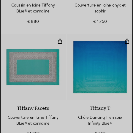
Coussin en laine Tiffany
Couverture en laine onyx et
Blue® et cornaline
saphir
€ 880
€ 1.750
Couverture en laine Tiffany Blue
Châl
2 Couleurs
Tiffany Facets
Tiffany T
Couverture en laine Tiffany
Châle Dancing T en soie
Blue® et cornaline
Infinity Blue®