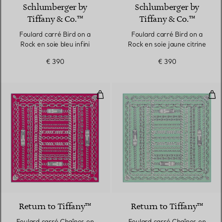
Schlumberger by
Schlumberger by
Tiffany & Co.™
Tiffany & Co.™
Foulard carré Bird on a
Foulard carré Bird on a
Rock en soie bleu infini
Rock en soie jaune citrine
€ 390
€ 390
Foulard carré Chaînes en soie fu
Fou
4 Couleurs
Return to Tiffany™
Return to Tiffany™
Foulard carré Chaînes en
Foulard carré Chaînes en