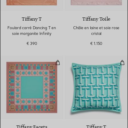
3 Couleurs
Tiffany T
Tiffany Toile
Foulard carré Dancing T en
Châle en laine et soie rose
soie morganite Infinity
cristal
€ 390
€ 1.150
Châle en cachemire et soie Tiffa
Cou
3 Couleurs
Tiffany Facets
Tiffany T