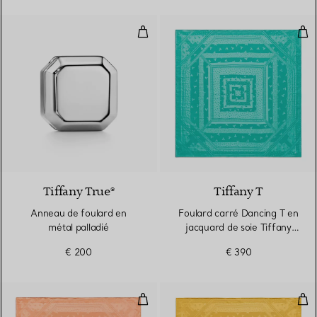
Anneau de foulard en métal pall
Fou
2 Couleurs
Tiffany True®
Tiffany T
Anneau de foulard en
Foulard carré Dancing T en
métal palladié
jacquard de soie Tiffany
Blue®
€ 200
€ 390
Foulard carré Dancing T en jacqu
Fou