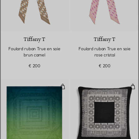
4 Couleurs
Tiffany T
Tiffany T
Foulard ruban True en soie
Foulard ruban True en soie
brun camel
rose cristal
€ 200
€ 200
Châle Dancing T en soie émeraude
Cous