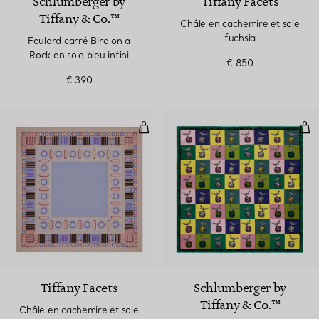
Schlumberger by
Tiffany Facets
Tiffany & Co.™
Châle en cachemire et soie
fuchsia
Foulard carré Bird on a
Rock en soie bleu infini
€ 850
€ 390
Châle en cachemire et soie lava
Foul
3 Couleurs
Tiffany Facets
Schlumberger by
Tiffany & Co.™
Châle en cachemire et soie