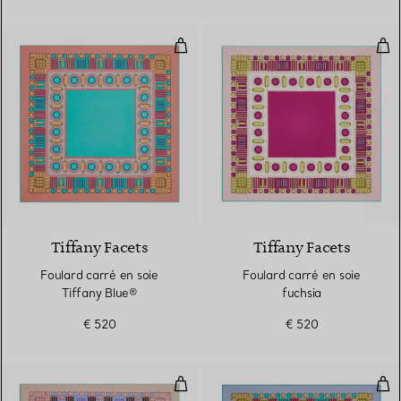
Foulard carré en soie Tiffany Bl
Foul
4 Couleurs
Tiffany Facets
Tiffany Facets
Foulard carré en soie
Foulard carré en soie
Tiffany Blue®
fuchsia
€ 520
€ 520
Foulard carré en soie lavande
Foul