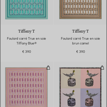
3 Couleurs
Tiffany T
Tiffany T
Foulard carré True en soie
Foulard carré True en soie
Tiffany Blue®
brun camel
€ 390
€ 390
Foulard carré True en soie rose cr
Foul