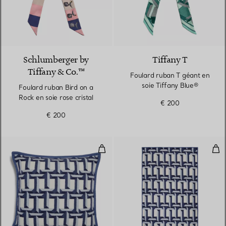
3 Couleurs
Schlumberger by
Tiffany T
Tiffany & Co.™
Foulard ruban T géant en
soie Tiffany Blue®
Foulard ruban Bird on a
Rock en soie rose cristal
€ 200
€ 200
Coussin T True en laine et cache
Cou