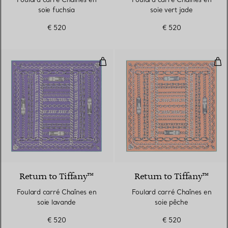
soie fuchsia
soie vert jade
€ 520
€ 520
Foulard carré Chaînes en soie la
Fou
4 Couleurs
Return to Tiffany™
Return to Tiffany™
Foulard carré Chaînes en
Foulard carré Chaînes en
soie lavande
soie pêche
€ 520
€ 520