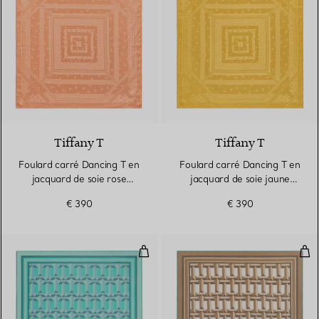
3 Couleurs
Tiffany T
Tiffany T
Foulard carré Dancing T en
Foulard carré Dancing T en
jacquard de soie rose
jacquard de soie jaune
cornaline
citrine
€ 390
€ 390
Foulard carré True en soie Tiffa
Fou