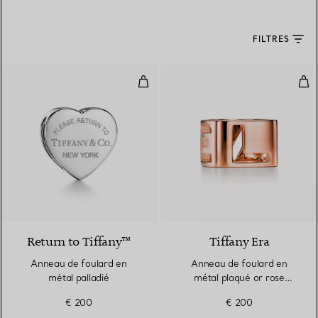
FILTRES
Anneau de foulard en métal pall
Ann
3 Couleurs
Return to Tiffany™
Tiffany Era
Anneau de foulard en
Anneau de foulard en
métal palladié
métal plaqué or rose
18 carats
€ 200
€ 200