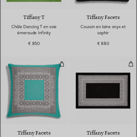
3 Couleurs
Tiffany T
Tiffany Facets
Châle Dancing T en soie
Coussin en laine onyx et
émeraude Infinity
saphir
€ 850
€ 880
Coussin en laine Tiffany Blue® et
Cou
2 Couleurs
Tiffany Facets
Tiffany Facets