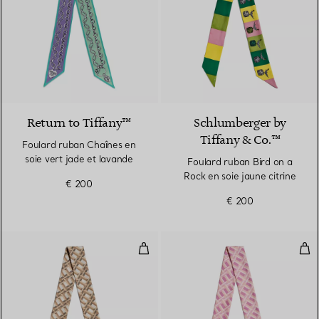
2 Couleurs
Return to Tiffany™
Schlumberger by
Tiffany & Co.™
Foulard ruban Chaînes en
soie vert jade et lavande
Foulard ruban Bird on a
Rock en soie jaune citrine
€ 200
€ 200
Foulard ruban True en soie brun
Foul