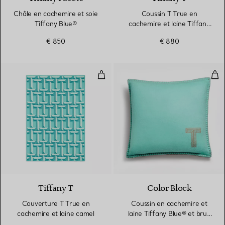
Châle en cachemire et soie
Coussin T True en
Tiffany Blue®
cachemire et laine Tiffany
Blue®
€ 850
€ 880
Couverture T True en cachemire 
Cou
2 Couleurs
Tiffany T
Color Block
Couverture T True en
Coussin en cachemire et
cachemire et laine camel
laine Tiffany Blue® et brun
camel