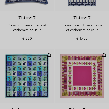
3 Couleurs
Tiffany T
Tiffany T
Coussin T True en laine et
Couverture T True en laine
cachemire couleur
et cachemire couleur
tanzanite
tanzanite
€ 880
€ 1.750
Foulard carré Bird on a Rock en so
Châ
3 Couleurs