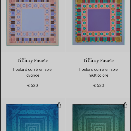
4 Couleurs
Tiffany Facets
Tiffany Facets
Foulard carré en soie
Foulard carré en soie
lavande
multicolore
€ 520
€ 520
Foulard carré Dancing T en soie I
Fou