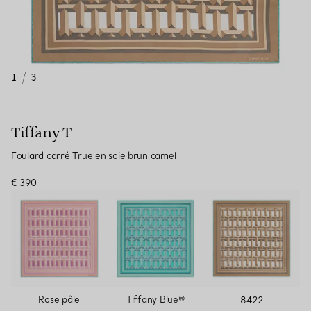
1
/
3
Tiffany T
Foulard carré True en soie brun camel
€ 390
sélectionn
Rose pâle
Tiffany Blue®
8422