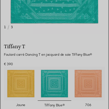
1
/
3
Tiffany T
Foulard carré Dancing T en jacquard de soie Tiffany Blue®
€ 390
sélectionnés
Jaune
706
Tiffany Blue®