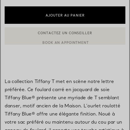
AJOUTER AU PANIER
BOOK AN APPOINTMENT
CONTACTER UN CONSEILLER CLIENT OU PRENDRE RENDEZ-V
La collection Tiffany T met en scène notre lettre
préférée. Ce foulard carré en jacquard de soie
Tiffany Blue® présente une myriade de T semblant
danser, motif ancien de la Maison. L’ourlet roulotté
Tiffany Blue® offre une élégante finition. Noué à
votre sac préféré ou maintenu autour du cou par un
anneau de foulard, il apporte une touche artistique à