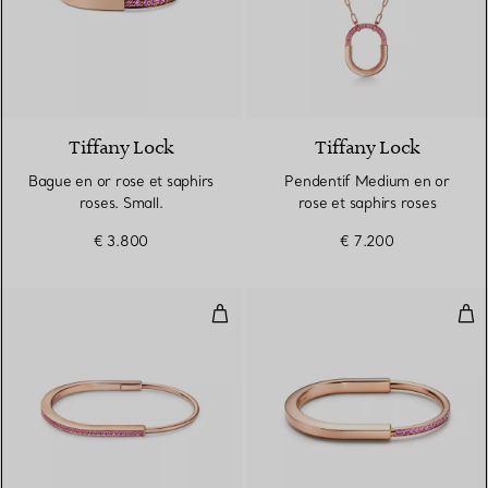
Tiffany Lock
Tiffany Lock
Bague en or rose et saphirs
Pendentif Medium en or
roses. Small.
rose et saphirs roses
€ 3.800
€ 7.200
Bracelet jonc étroit en or rose 18
Brac