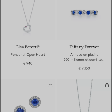
Elsa Peretti®
Tiffany Forever
Pendentif Open Heart
Anneau en platine
950 millièmes et demi-tour
€ 940
de saphirs et diamants
€ 7.150
Boucles d’oreilles en platine 950
Pen