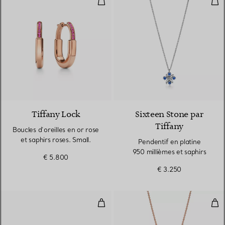
Tiffany Lock
Sixteen Stone par
Tiffany
Boucles d’oreilles en or rose
et saphirs roses. Small.
Pendentif en platine
950 millièmes et saphirs
€ 5.800
€ 3.250
Bague sertie de diamants et saph
Pend