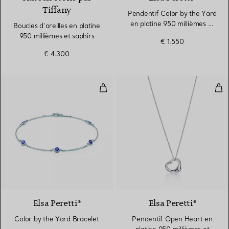
Tiffany
Pendentif Color by the Yard
en platine 950 millièmes et
Boucles d’oreilles en platine
saphir
950 millièmes et saphirs
€ 1.550
€ 4.300
Color by the Yard Bracelet
Pen
Elsa Peretti®
Elsa Peretti®
Color by the Yard Bracelet
Pendentif Open Heart en