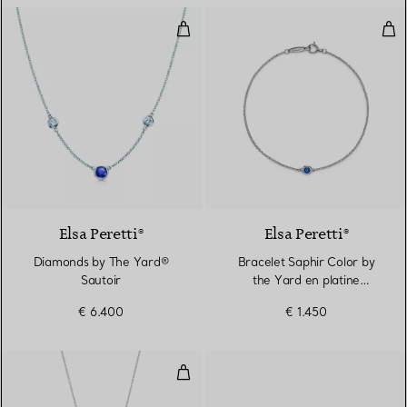
Diamonds by The Yard® Sautoir
Bra
Elsa Peretti®
Elsa Peretti®
Diamonds by The Yard®
Bracelet Saphir Color by
Sautoir
the Yard en platine
950 millièmes
€ 6.400
€ 1.450
Pendentif Open Heart