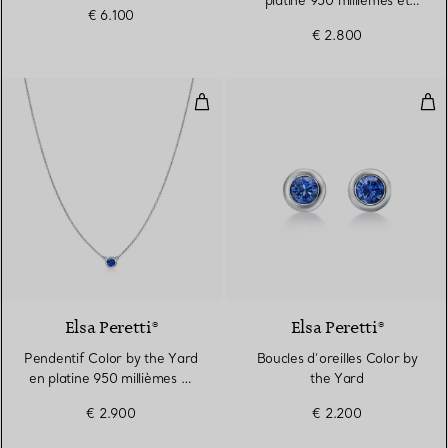
platine 950 millièmes et
€ 6.100
saphirs. 16 mm.
€ 2.800
Pendentif Color by the Yard en pl
Bouc
2 Matériaux
Elsa Peretti®
Elsa Peretti®
Pendentif Color by the Yard
Boucles d’oreilles Color by
en platine 950 millièmes et
the Yard
saphir
€ 2.900
€ 2.200