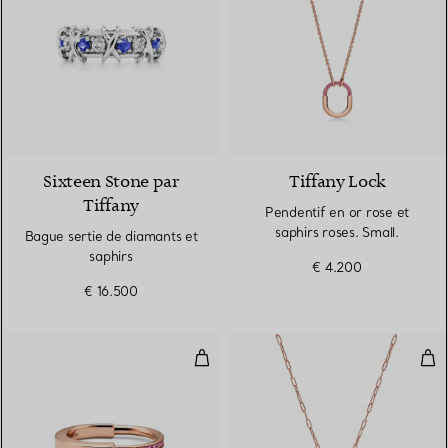
2 Couleurs
Sixteen Stone par
Tiffany Lock
Tiffany
Pendentif en or rose et
saphirs roses. Small.
Bague sertie de diamants et
saphirs
€ 4.200
€ 16.500
Bague en or rose et saphirs roses
Pen