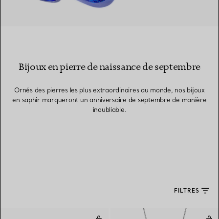
Bijoux en pierre de naissance de septembre
Ornés des pierres les plus extraordinaires au monde, nos bijoux
en saphir marqueront un anniversaire de septembre de manière
inoubliable.
FILTRES
Boucles d’oreilles en or rose et s
Pend