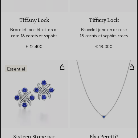
Tiffany Lock
Tiffany Lock
Bracelet jonc étroit en or
Bracelet jonc en or rose
rose 18 carats et saphirs
18 carats et saphirs roses
roses
€ 12.400
€ 18.000
Boucles d’oreilles en platine 950 
Pen
Essentiel
Sixteen Stone par
Elsa Peretti®