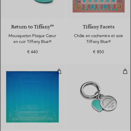
3 Couleurs
Return to Tiffany™
Tiffany Facets
Mousqueton Plaque Cœur
Châle en cachemire et soie
en cuir Tiffany Blue®
Tiffany Blue®
€ 440
€ 850
Châle Dancing T en soie Infinity 
Por
3 Couleurs