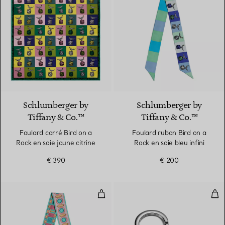
3 Couleurs
Schlumberger by
Schlumberger by
Tiffany & Co.™
Tiffany & Co.™
Foulard carré Bird on a
Foulard ruban Bird on a
Rock en soie jaune citrine
Rock en soie bleu infini
€ 390
€ 200
Foulard ruban en soie multicolor
Por