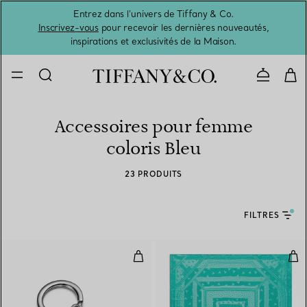
Entrez dans l’univers de Tiffany & Co.
L’été 
Inscrivez-vous
pour recevoir les dernières nouveautés,
inspirations et exclusivités de la Maison.
Contacte
Accessoires pour femme
coloris Bleu
23 PRODUITS
FILTRES
Porte-clés double plaque Cœur en
Fou