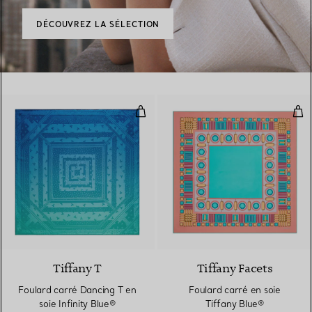
DÉCOUVREZ LA SÉLECTION
Foulard carré Dancing T en soie I
Fou
3 Couleurs
Tiffany T
Tiffany Facets
Foulard carré Dancing T en
Foulard carré en soie
soie Infinity Blue®
Tiffany Blue®