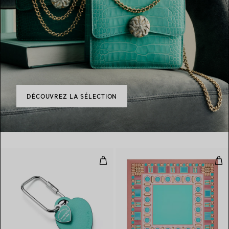
DÉCOUVREZ LA SÉLECTION
Mousqueton Plaque Cœur en cuir
Châ