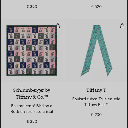
€ 390
€ 520
Foulard carré Bird on a Rock en so
Fou
3 Couleurs
Schlumberger by
Tiffany T
Tiffany & Co.™
Foulard ruban True en soie
Tiffany Blue®
Foulard carré Bird on a
Rock en soie rose cristal
€ 200
€ 390