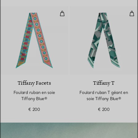
Foulard ruban en soie Tiffany Bl
Fou
4 Couleurs
Tiffany Facets
Tiffany T
Foulard ruban en soie
Foulard ruban T géant en
Tiffany Blue®
soie Tiffany Blue®
€ 200
€ 200