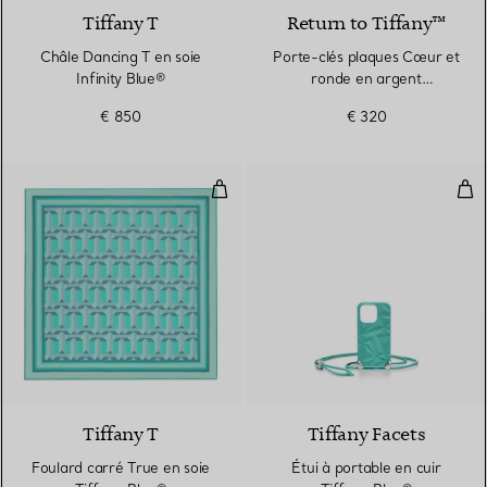
Tiffany T
Return to Tiffany™
Châle Dancing T en soie
Porte-clés plaques Cœur et
Infinity Blue®
ronde en argent
925 millièmes et finition
€ 850
€ 320
émaillée Tiffany Blue®
Foulard carré True en soie Tiffa
Étui
3 Couleurs
Tiffany T
Tiffany Facets
Foulard carré True en soie
Étui à portable en cuir