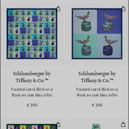
Foulard carré Bird on a Rock en so
Foul
3 Couleurs
Schlumberger by
Schlumberger by
Tiffany & Co.™
Tiffany & Co.™
Foulard carré Bird on a
Foulard carré Bird on a
Rock en soie bleu infini
Rock en soie bleu infini
€ 390
€ 390
Foulard carré Bird on a Rock en s
Foul