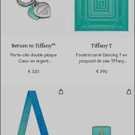
Return to Tiffany™
Tiffany T
Porte-clés double plaque
Foulard carré Dancing T en
Cœur en argent
jacquard de soie Tiffany
925 millièmes et finition
Blue®
€ 320
€ 390
émaillée Tiffany Blue®
Foulard ruban Dancing T en soie 
Sac