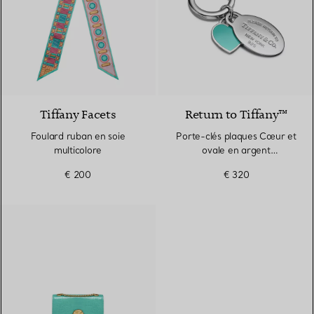
4 Couleurs
Tiffany Facets
Return to Tiffany™
Foulard ruban en soie
Porte-clés plaques Cœur et
multicolore
ovale en argent
925 millièmes et finition
€ 200
€ 320
émaillée Tiffany Blue®