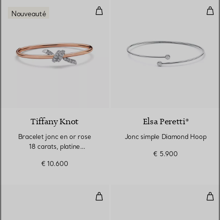
Bracelet jonc en or rose 18 carat
Jon
Nouveauté
4 Matériaux
Tiffany Knot
Elsa Peretti®
Bracelet jonc en or rose
Jonc simple Diamond Hoop
18 carats, platine
€ 5.900
950 millièmes et diamants
€ 10.600
Bracelet jonc Wings étroit en pla
Bra