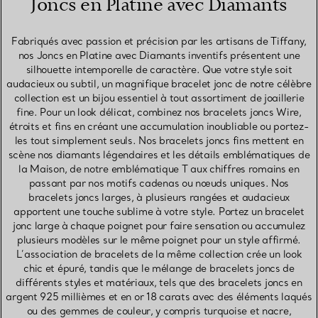
Joncs en Platine avec Diamants
Fabriqués avec passion et précision par les artisans de Tiffany,
nos Joncs en Platine avec Diamants inventifs présentent une
silhouette intemporelle de caractère. Que votre style soit
audacieux ou subtil, un magnifique bracelet jonc de notre célèbre
collection est un bijou essentiel à tout assortiment de joaillerie
fine. Pour un look délicat, combinez nos bracelets joncs Wire,
étroits et fins en créant une accumulation inoubliable ou portez-
les tout simplement seuls. Nos bracelets joncs fins mettent en
scène nos diamants légendaires et les détails emblématiques de
la Maison, de notre emblématique T aux chiffres romains en
passant par nos motifs cadenas ou nœuds uniques. Nos
bracelets joncs larges, à plusieurs rangées et audacieux
apportent une touche sublime à votre style. Portez un bracelet
jonc large à chaque poignet pour faire sensation ou accumulez
plusieurs modèles sur le même poignet pour un style affirmé.
L’association de bracelets de la même collection crée un look
chic et épuré, tandis que le mélange de bracelets joncs de
différents styles et matériaux, tels que des bracelets joncs en
argent 925 millièmes et en or 18 carats avec des éléments laqués
ou des gemmes de couleur, y compris turquoise et nacre,