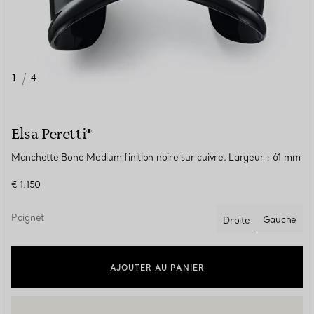
1
/
4
Elsa Peretti®
Manchette Bone Medium finition noire sur cuivre. Largeur : 61 mm
€ 1.150
Poignet
Gauche
Droite
sélectio
AJOUTER AU PANIER