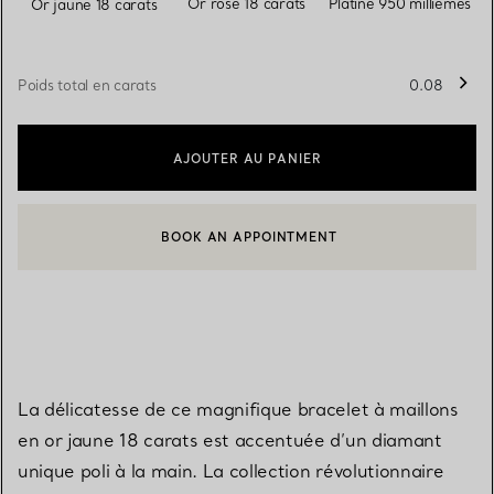
Or rose 18 carats
Platine 950 millièmes
Or jaune 18 carats
Poids total en carats
0.08
AJOUTER AU PANIER
BOOK AN APPOINTMENT
CONTACTER UN CONSEILLER CLIENT OU PRENDRE RENDEZ-V
La délicatesse de ce magnifique bracelet à maillons
en or jaune 18 carats est accentuée d’un diamant
unique poli à la main. La collection révolutionnaire