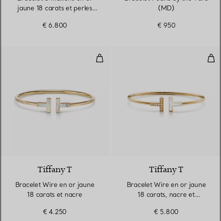
jaune 18 carats et perles
(MD)
d’eau douce
€ 6.800
€ 950
Bracelet Wire en or jaune 18 car
Bra
3 Matériaux
Tiffany T
Tiffany T
Bracelet Wire en or jaune
Bracelet Wire en or jaune
18 carats et nacre
18 carats, nacre et
diamants
€ 4.250
€ 5.800