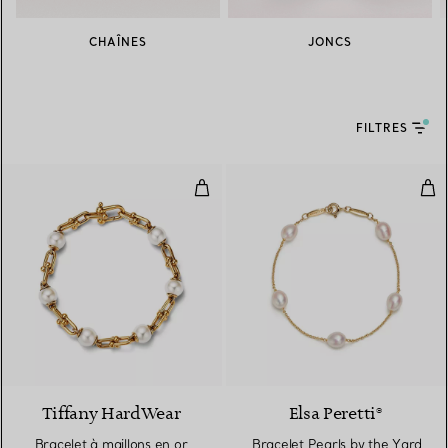
CHAÎNES
JONCS
FILTRES
Bracelet à maillons en or jaune 1
Bra
Tiffany HardWear
Elsa Peretti®
Bracelet à maillons en or
Bracelet Pearls by the Yard