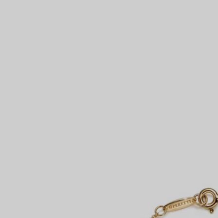
Bagues pour couples
Bagues Eternité
expert en diamants Tiffany.