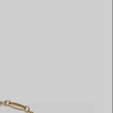
Elsa Peretti®
Comment assortir alliance et
bague de fiançailles