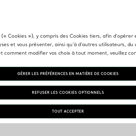
any & Co.
Inscrivez-vous
pour recevoir les dernières nouveautés, inspiration
 (« Cookies »), y compris des Cookies tiers, afin d’opérer e
ses et vous présenter, ainsi qu’à d’autres utilisateurs, du
s et comment modifier vos choix à tout moment, veuillez co
GÉRER LES PRÉFÉRENCES EN MATIÈRE DE COOKIES
REFUSER LES COOKIES OPTIONNELS
TOUT ACCEPTER
VOUS