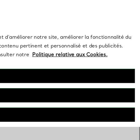
s et exclusivités de la Maison.
Contactez-nous
Connectez-vous
t d’améliorer notre site, améliorer la fonctionnalité du
 contenu pertinent et personnalisé et des publicités.
nsulter notre
Politique relative aux Cookies.