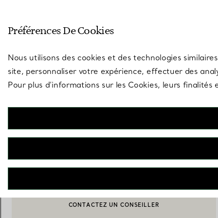
Entrez dans l’univers de Tiff
Préférences De Cookies
Aller à la page des boutiques
Nous utilisons des cookies et des technologies similaires
site, personnaliser votre expérience, effectuer des analy
Pour plus d’informations sur les Cookies, leurs finalité
Elsa Peretti®
Bracelet Pearls by the Yard (MD)
€ 950
AJOUTER AU PANIER
CONTACTEZ UN CONSEILLER
BOOK AN APPOINTMENT
CONTACTER UN CONSEILLER CLIENT OU PRENDRE RENDEZ-