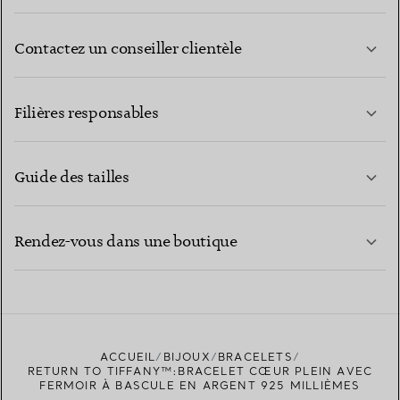
Contactez un conseiller clientèle
EN SAVOIR PLUS
Filières responsables
Guide des tailles
CONTACTEZ-NOUS
EN SAVOIR PLUS
Rendez-vous dans une boutique
EN SAVOIR PLUS
ACCUEIL
BIJOUX
BRACELETS
TROUVEZ LA BOUTIQUE LA PLUS PROCHE
RETURN TO TIFFANY™:BRACELET CŒUR PLEIN AVEC
FERMOIR À BASCULE EN ARGENT 925 MILLIÈMES