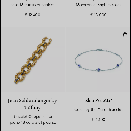
rose 18 carats et saphirs
18 carats et saphirs roses
roses
€ 12.400
€ 18.000
Col
Jean Schlumberger by
Elsa Peretti®
Tiffany
Color by the Yard Bracelet
Bracelet Cooper en or
€ 6.100
jaune 18 carats et platine
950 millièmes