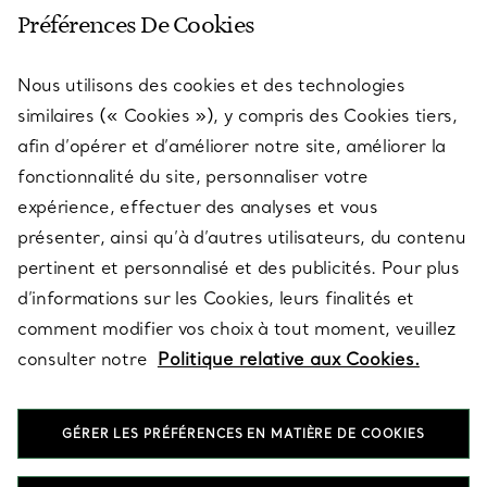
SERVICE CLIENT
Préférences De Cookies
Nous utilisons des cookies et des technologies
SERVICES
similaires (« Cookies »), y compris des Cookies tiers,
afin d’opérer et d’améliorer notre site, améliorer la
fonctionnalité du site, personnaliser votre
À PROPOS
expérience, effectuer des analyses et vous
présenter, ainsi qu’à d’autres utilisateurs, du contenu
pertinent et personnalisé et des publicités. Pour plus
QUESTIONS LÉGALES
d’informations sur les Cookies, leurs finalités et
comment modifier vos choix à tout moment, veuillez
consulter notre
Politique relative aux Cookies.
SUIVEZ-NOUS
GÉRER LES PRÉFÉRENCES EN MATIÈRE DE COOKIES
Changer de région :