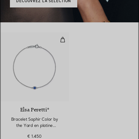
DÉCOUVREZ LA SÉLECTION
Bracelet Saphir Color by the Yar
2 Matériaux
Elsa Peretti®
Bracelet Saphir Color by
the Yard en platine
950 millièmes
€ 1.450