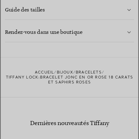
Guide des tailles
CONTACTEZ-NOUS
EN SAVOIR PLUS
Rendez-vous dans une boutique
EN SAVOIR PLUS
ACCUEIL
BIJOUX
BRACELETS
TROUVEZ LA BOUTIQUE LA PLUS PROCHE
TIFFANY LOCK:BRACELET JONC EN OR ROSE 18 CARATS
ET SAPHIRS ROSES
Dernières nouveautés Tiffany