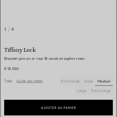
1
/
6
Tiffany Lock
Bracelet jonc en or rose 18 carats et saphirs roses
€ 18.000
Taille
Guide des tailles
Extra Small
Small
Medium
sélectio
Large
Extra Large
AJOUTER AU PANIER