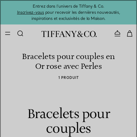
Entrez dans l’univers de Tiffany & Co.
L’été 
Inscrivez-vous
pour recevoir les dernières nouveautés,
inspirations et exclusivités de la Maison.
Contacte
Bracelets pour couples en
Or rose avec Perles
1 PRODUIT
Bracelets pour
couples