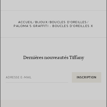
EN SAVOIR PLUS
ACCUEIL
BIJOUX
BOUCLES D’OREILLES
TROUVEZ LA BOUTIQUE LA PLUS PROCHE
PALOMA’S GRAFFITI : BOUCLES D’OREILLES X
Dernières nouveautés Tiffany
ADRESSE E-MAIL
INSCRIPTION