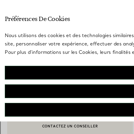
Entrez dans l’univers de Tiff
Préférences De Cookies
Aller à la page des boutiques
Nous utilisons des cookies et des technologies similaires
site, personnaliser votre expérience, effectuer des analy
Pour plus d’informations sur les Cookies, leurs finalité
Tiffany Solitaire
Boucles d’oreilles en diamant et platine 950 millièmes
—
À partir de
€ 3.100
SÉLECTIONNER UN DIAMANT
CONTACTEZ UN CONSEILLER