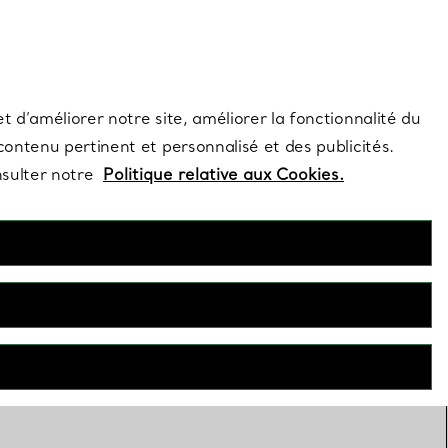
s et exclusivités de la Maison.
Contactez-nous
Connectez-vous
t d’améliorer notre site, améliorer la fonctionnalité du
 contenu pertinent et personnalisé et des publicités.
nsulter notre
Politique relative aux Cookies.