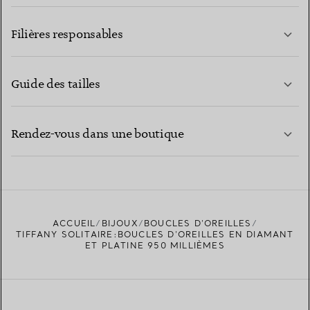
EN SAVOIR PLUS
Filières responsables
Guide des tailles
CONTACTEZ-NOUS
EN SAVOIR PLUS
Rendez-vous dans une boutique
EN SAVOIR PLUS
ACCUEIL
BIJOUX
BOUCLES D’OREILLES
TROUVEZ LA BOUTIQUE LA PLUS PROCHE
TIFFANY SOLITAIRE:BOUCLES D’OREILLES EN DIAMANT
ET PLATINE 950 MILLIÈMES