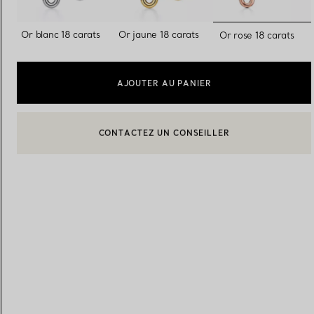
sélection
Or blanc 18 carats
Or jaune 18 carats
Or rose 18 carats
Alliances pour femme
Alliances pour hommes
AJOUTER AU PANIER
Prenez
rendez-vous
avec un 
BOOK AN APPOINTMENT
CONTACTER UN CONSEILLER CLIENT OU PRENDRE RENDEZ-