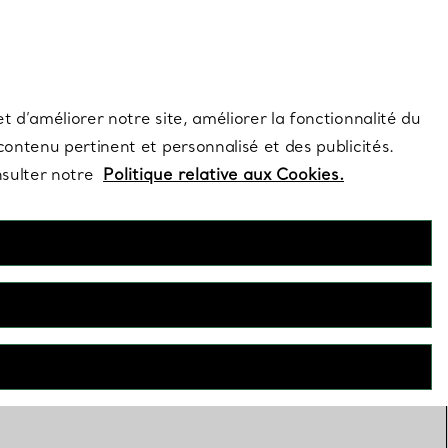
s et exclusivités de la Maison.
Contactez-nous
Connectez-vous
t d’améliorer notre site, améliorer la fonctionnalité du
 contenu pertinent et personnalisé et des publicités.
nsulter notre
Politique relative aux Cookies.