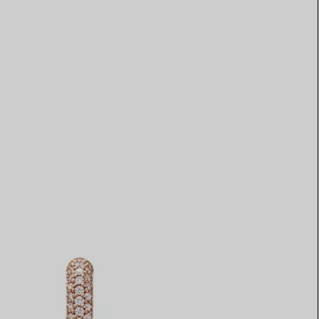
Elsa Peretti®
Comment assortir alliance et
bague de fiançailles