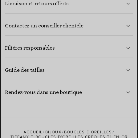
Livraison et retours offerts
Contactez un conseiller clientèle
EN SAVOIR PLUS
Filières responsables
Guide des tailles
CONTACTEZ-NOUS
EN SAVOIR PLUS
Rendez-vous dans une boutique
EN SAVOIR PLUS
ACCUEIL
BIJOUX
BOUCLES D’OREILLES
TROUVEZ LA BOUTIQUE LA PLUS PROCHE
TIFFANY T:BOUCLES D’OREILLES CRÉOLES T1 EN OR