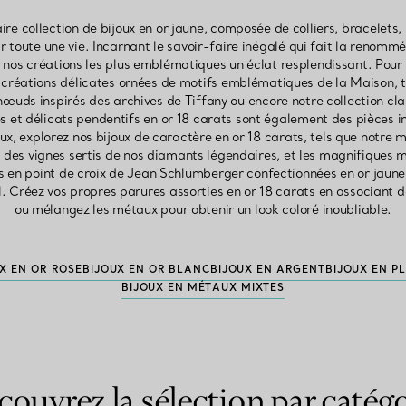
re collection de bijoux en or jaune, composée de colliers, bracelets, 
r toute une vie. Incarnant le savoir-faire inégalé qui fait la renomm
à nos créations les plus emblématiques un éclat resplendissant. Pour l
réations délicates ornées de motifs emblématiques de la Maison, te
 nœuds inspirés des archives de Tiffany ou encore notre collection c
les et délicats pendentifs en or 18 carats sont également des pièces i
eux, explorez nos bijoux de caractère en or 18 carats, tels que notre
et des vignes sertis de nos diamants légendaires, et les magnifiques 
es en point de croix de Jean Schlumberger confectionnées en or jaune
. Créez vos propres parures assorties en or 18 carats en associant d
ou mélangez les métaux pour obtenir un look coloré inoubliable.
X EN OR ROSE
BIJOUX EN OR BLANC
BIJOUX EN ARGENT
BIJOUX EN P
BIJOUX EN MÉTAUX MIXTES
couvrez la sélection par catégo