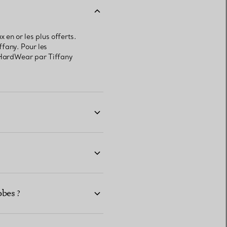
 en or les plus offerts.
fany. Pour les
 HardWear par Tiffany
obes ?