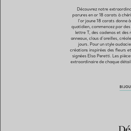
Découvrez notre extraordinai
parures en or 18 carats à chéri
l’or jaune 18 carats donne 
quotidien, commencez par des c
lettre T, des cadenas et des
anneaux, clous d’oreilles, créo
jours. Pour un style audaci
créations inspirées des fleurs 
signées Elsa Peretti. Les pièc
extraordinaire de chaque détail
BIJOU
Dé