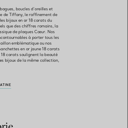
bagues, boucles d’oreilles et
ée de Tiffany, le raffinement de
es bijoux en or 18 carats du
ls que des chiffres romains, la
lassique de plaques Cœur. Nos
ncontournables à porter tous les
 maillon emblématique ou nos
manchettes en or jaune 18 carats
 18 carats soulignent la beauté
es bijoux de la même collection,
LATINE
rie