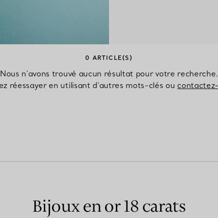
Bagues pour couples
Bagues Eternité
0 ARTICLE(S)
Nous n'avons trouvé aucun résultat pour votre recherche
expert en diamants Tiffany.
lez réessayer en utilisant d'autres mots-clés ou
contactez
Bijoux en or 18 carats