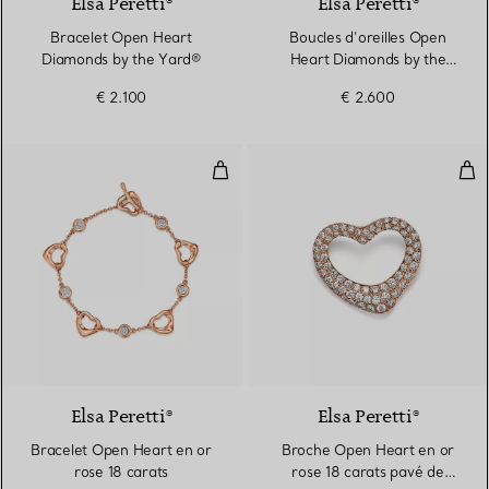
Elsa Peretti®
Elsa Peretti®
Bracelet Open Heart
Boucles d’oreilles Open
Diamonds by the Yard®
Heart Diamonds by the
Yard®
€ 2.100
€ 2.600
Bracelet Open Heart en or rose 1
Bro
3 Matériaux
Elsa Peretti®
Elsa Peretti®
Bracelet Open Heart en or
Broche Open Heart en or
rose 18 carats
rose 18 carats pavé de