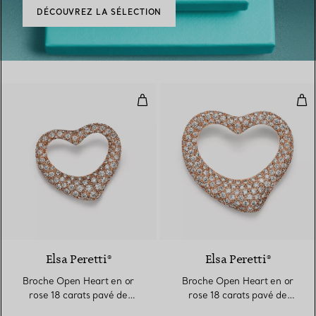
DÉCOUVREZ LA SÉLECTION
Broche Open Heart en or rose 18
Bro
3 Matériaux
Elsa Peretti®
Elsa Peretti®
Broche Open Heart en or
Broche Open Heart en or
rose 18 carats pavé de
rose 18 carats pavé de
diamants
diamants