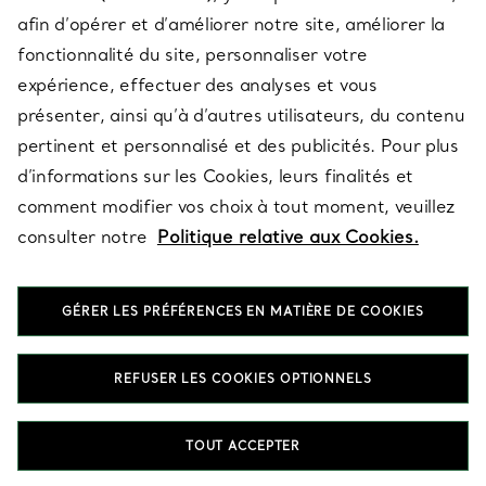
afin d’opérer et d’améliorer notre site, améliorer la
fonctionnalité du site, personnaliser votre
À PROPOS
expérience, effectuer des analyses et vous
présenter, ainsi qu’à d’autres utilisateurs, du contenu
pertinent et personnalisé et des publicités. Pour plus
QUESTIONS LÉGALES
d’informations sur les Cookies, leurs finalités et
comment modifier vos choix à tout moment, veuillez
consulter notre
Politique relative aux Cookies.
SUIVEZ-NOUS
GÉRER LES PRÉFÉRENCES EN MATIÈRE DE COOKIES
Changer de région :
REFUSER LES COOKIES OPTIONNELS
T&Co. 2026
TOUT ACCEPTER