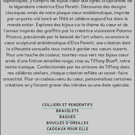
sophistiqués, y compris les bijoux cœur aux lignes sculpturales de
la légendaire créatrice Elsa Peretti. Découvrez des designs
classiques ornés de notre plaque cœur emblématique, inspirée
par un porte-clé lancé en 1966 et célèbre aujourd’hui dans le
monde entier. Explorez des bijoux sur le thème du cœur et de
l’amour inspirés des graffitis par la créatrice visionnaire Paloma
Picasso, passionnée par la beauté de l’art urbain, ou encore le
cœur sculptural emblématique d’Elsa Peretti, une création dont
la silhouette sensuelle nous invite à garder nos cœurs ouverts.
Pour une touche de couleur, tournez-vous vers nos bijoux cœur
ornés d’une finition émaillée rouge, rose ou Tiffany Blue®, notre
teinte iconique. Confectionnée par les artisans de Tiffany dans
nos célèbres ateliers, chaque création reflète un savoir-faire
ancestral. Pour un cadeau venu du cœur, personnalisez certaines
créations en y faisant graver des initiales ou une date spéciale.
COLLIERS ET PENDENTIFS
BRACELETS
BAGUES
BOUCLES D’OREILLES
CADEAUX POUR ELLE