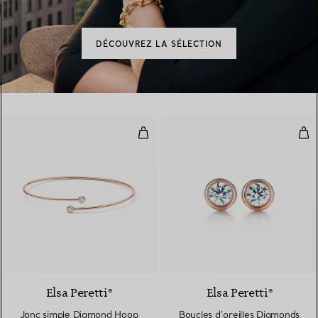
DÉCOUVREZ LA SÉLECTION
Jonc simple Diamond Hoop
Bou
Elsa Peretti®
Elsa Peretti®
Jonc simple Diamond Hoop
Boucles d’oreilles Diamonds