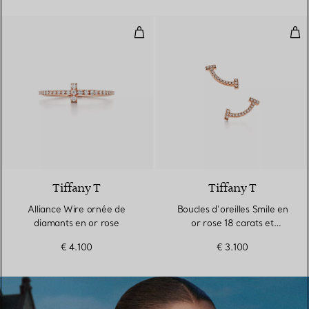
Alliance Wire ornée de diamants 
Bouc
3 Matériaux
Tiffany T
Tiffany T
Alliance Wire ornée de
Boucles d’oreilles Smile en
diamants en or rose
or rose 18 carats et
diamants. Mini.
€ 4.100
€ 3.100