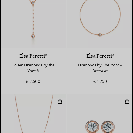
Elsa Peretti®
Elsa Peretti®
Collier Diamonds by the
Diamonds by The Yard®
Yard®
Bracelet
€ 2.500
€ 1.250
Pendentif Diamonds by the Yard®
Bou