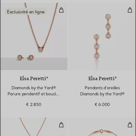
Diamonds by the Yard® Parure pen
Pen
Exclusivité en ligne
Elsa Peretti®
Elsa Peretti®
Diamonds by the Yard®
Pendants d'oreilles
Parure pendentif et boucles
Diamonds by the Yard®
d'oreilles en or rose 18
€ 2.850
€ 6.000
carats
Collier Diamonds by the Yard®
Dia