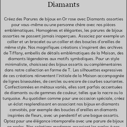
Diamants
Créez des Parures de bijoux en Or rose avec Diamants assorties
pour vous-même ou une personne chère avec nos pièces
emblématiques. Homogènes et élégantes, les parures de bijoux
assorties ne passent jamais inaperçues. Associez par exemple un
collier et un bracelet ou un collier et des boucles d’oreilles de
même style. Nos magnifiques créations s’inspirent des archives
de Tiffany, embellis de détails emblématiques de la Maison, des
diamants légendaires aux motifs symboliques. Pour un style
minimaliste, choisissez des bijoux assortis ou complémentaires
dans notre collection en forme de T. Les silhouettes expressives
de ces créations réinventent l’initiale de la Maison accompagnée
de lignes biseautées, de cercles ou encore de courbes souriantes.
Confectionnées en métaux variés, elles sont parfois accentuées
de diamants ou de gemmes de couleur, telles que la nacre ou la
turquoise. Au quotidien comme pour une occasion spéciale, créez
un éclat resplendissant en associant nos bijoux en diamants
convoités, par exemple des boucles d’oreilles en diamants
inspirées de fleurs, avec un pendentif et une bague assortis.
Optez pour une élégance intemporelle avec une parure de bijoux
en perles. Nos créations modernes associent les perles à nos