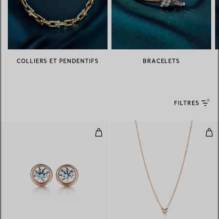
COLLIERS ET PENDENTIFS
BRACELETS
FILTRES
Boucles d’oreilles Diamonds by t
Pen
2 Matériaux