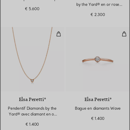
by the Yard® en or rose
€ 5.600
18 carats
€ 2.300
Pendentif Diamonds by the Yard®
Bag
Elsa Peretti®
Elsa Peretti®
Pendentif Diamonds by the
Bague en diamants Wave
Yard® avec diamant en or
€ 1.400
rose 18 carats
€ 1.400