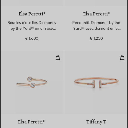
Elsa Peretti®
Elsa Peretti®
Boucles d’oreilles Diamonds
Pendentif Diamonds by the
by the Yard® en or rose
Yard® avec diamant en or
18 carats
rose 18 carats
€ 1.600
€ 1.250
Bague Diamond Hoop
Bra
Elsa Peretti®
Tiffany T