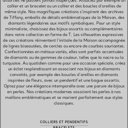
assorties ne passent jamais inaperçues. Associez par exemple un
collier et un bracelet ou un collier et des boucles d’oreilles de
même style. Nos magnifiques créations s’inspirent des archives
de Tiffany, embellis de détails emblématiques de la Maison, des
diamants légendaires aux motifs symboliques. Pour un style
minimaliste, choisissez des bijoux assortis ou complémentaires
dans notre collection en forme de T. Les silhouettes expressives
de ces créations réinventent l’initiale de la Maison accompagnée
de lignes biseautées, de cercles ou encore de courbes souriantes.
Confectionnées en métaux variés, elles sont parfois accentuées
de diamants ou de gemmes de couleur, telles que la nacre ou la
turquoise. Au quotidien comme pour une occasion spéciale, créez
un éclat resplendissant en associant nos bijoux en diamants
convoités, par exemple des boucles d’oreilles en diamants
inspirées de fleurs, avec un pendentif et une bague assortis.
Optez pour une élégance intemporelle avec une parure de bijoux
en perles. Nos créations modernes associent les perles à nos
maillons emblématiques et se marient parfaitement aux styles
classiques.
COLLIERS ET PENDENTIFS
BRACELETS