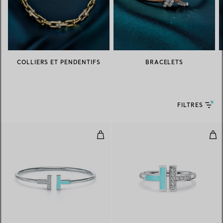
COLLIERS ET PENDENTIFS
BRACELETS
FILTRES
Bracelet Wire turquoise et diama
Bag
3 Matériaux