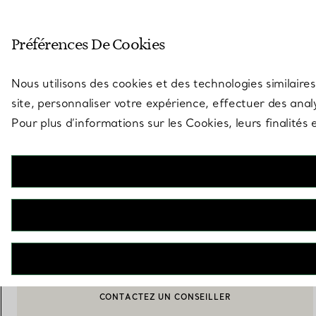
Entrez dans l’univers de Tiff
Préférences De Cookies
Aller à la page des boutiques
Nous utilisons des cookies et des technologies similaires
site, personnaliser votre expérience, effectuer des analy
Pour plus d’informations sur les Cookies, leurs finalité
Tiffany Keys
Clé Tiffany Victoria®
€ 3.750
AJOUTER AU PANIER
CONTACTEZ UN CONSEILLER
BOOK AN APPOINTMENT
CONTACTER UN CONSEILLER CLIENT OU PRENDRE RENDEZ-