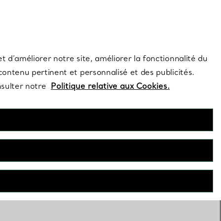
s et exclusivités de la Maison.
Contactez-nous
Connectez-vous
t d’améliorer notre site, améliorer la fonctionnalité du
 contenu pertinent et personnalisé et des publicités.
nsulter notre
Politique relative aux Cookies.