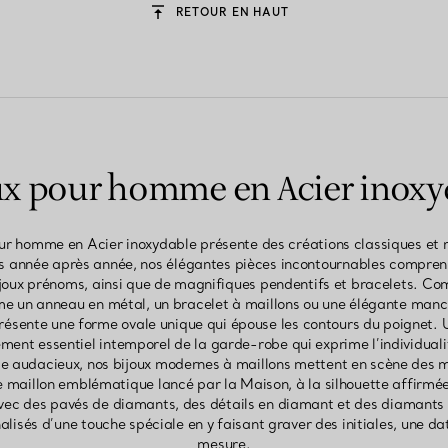
RETOUR EN HAUT
ux pour homme en Acier inoxy
our homme en Acier inoxydable présente des créations classiques et 
s année après année, nos élégantes pièces incontournables comprenn
ijoux prénoms, ainsi que de magnifiques pendentifs et bracelets. Co
e un anneau en métal, un bracelet à maillons ou une élégante manc
résente une forme ovale unique qui épouse les contours du poignet.
nt essentiel intemporel de la garde-robe qui exprime l’individualit
e audacieux, nos bijoux modernes à maillons mettent en scène des ma
 le maillon emblématique lancé par la Maison, à la silhouette affirmé
ec des pavés de diamants, des détails en diamant et des diamants so
isés d’une touche spéciale en y faisant graver des initiales, une da
mesure.