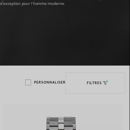
d’exception pour l’homme moderne.
Elsa Peretti®
Comment assortir alliance et
bague de fiançailles
PERSONNALISER
FILTRES