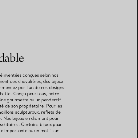
dable
réinventées conçues selon nos
ent des chevalières, des bijoux
mmencez par l’un de nos designs
hette. Conçu pour tous, notre
 Une gourmette ou un pendentif
é de son propriétaire. Pour les
illons sculpturaux, reflets de
e. Nos bijoux en diamant pour
litaires. Certains bijoux pour
te importante ou un motif sur