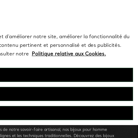
s et exclusivités de la Maison.
Contactez-nous
Connectez-vo
t d’améliorer notre site, améliorer la fonctionnalité du
 contenu pertinent et personnalisé et des publicités.
nsulter notre
Politique relative aux Cookies.
Bijoux pour homme
tes de notre savoir-faire artisanal, nos bijoux pour homme
lignes et les techniques traditionnelles. Découvrez des bijoux