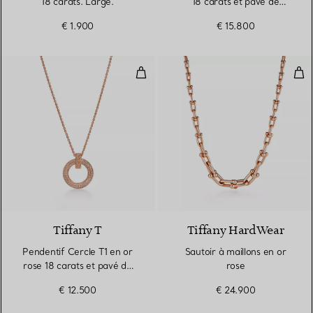
18 carats. Large.
18 carats et pavé de
diamants. Medium.
€ 1.900
€ 15.800
Pendentif Cercle T1 en or rose 1
Saut
3 Matériaux
Tiffany T
Tiffany HardWear
Pendentif Cercle T1 en or
Sautoir à maillons en or
rose 18 carats et pavé de
rose
diamants
€ 12.500
€ 24.900