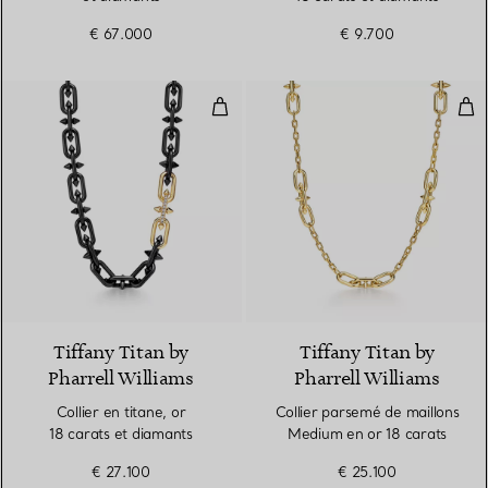
€ 67.000
€ 9.700
Collier en titane, or 18 carats et
Col
Tiffany Titan by
Tiffany Titan by
Pharrell Williams
Pharrell Williams
Collier en titane, or
Collier parsemé de maillons
18 carats et diamants
Medium en or 18 carats
€ 27.100
€ 25.100