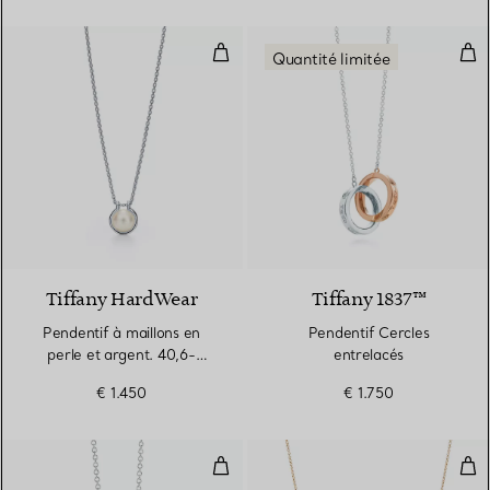
Pendentif à maillons en perle et
Pen
Quantité limitée
Tiffany HardWear
Tiffany 1837™
Pendentif à maillons en
Pendentif Cercles
perle et argent. 40,6-
entrelacés
45,7 cm en argent
€ 1.450
€ 1.750
925 millièmes
Pendentif Cercles entrelacés
Pend