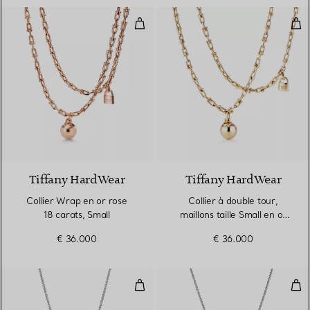
Collier Wrap en or rose 18 carats
Coll
2 Matériaux
Tiffany HardWear
Tiffany HardWear
Collier Wrap en or rose
Collier à double tour,
18 carats, Small
maillons taille Small en or
jaune 18 carats
€ 36.000
€ 36.000
Pendentif taille Small en or blan
Pend