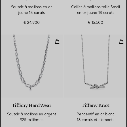
Sautoir à maillons en or
Collier à maillons taille Small
jaune 18 carats
en or jaune 18 carats
€ 24.900
€ 16.500
Sautoir à maillons en argent 925
Pen
Tiffany HardWear
Tiffany Knot
Sautoir à maillons en argent
Pendentif en or blanc
925 millièmes
18 carats et diamants