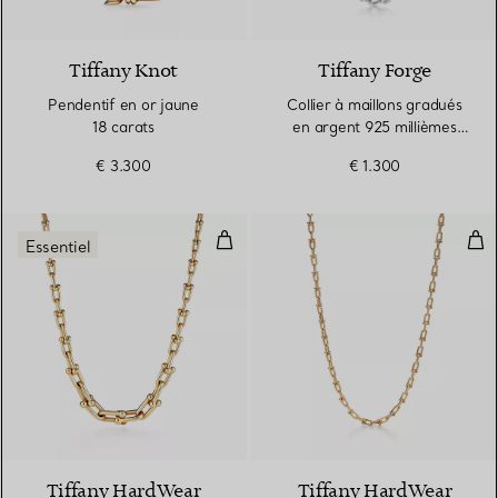
2 Matériaux
Tiffany Knot
Tiffany Forge
Pendentif en or jaune
Collier à maillons gradués
18 carats
en argent 925 millièmes
ultra poli
€ 3.300
€ 1.300
Sautoir à maillons en or jaune 18
Coll
Essentiel
2 Matériaux
Tiffany HardWear
Tiffany HardWear