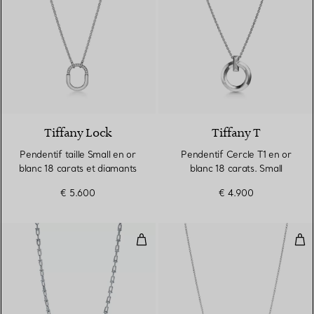
3 Matériaux
Tiffany Lock
Tiffany T
Pendentif taille Small en or
Pendentif Cercle T1 en or
blanc 18 carats et diamants
blanc 18 carats. Small
€ 5.600
€ 4.900
Collier à maillons taille Small en
Pend