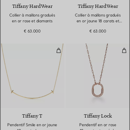
Tiffany HardWear
Tiffany HardWear
Collier à maillons gradués
Collier à maillons gradués
en or rose et diamants
en or jaune 18 carats et
diamants
€ 63.000
€ 63.000
Pendentif Smile en or jaune 18 ca
Pen
2 Matériaux
Tiffany T
Tiffany Lock
Pendentif Smile en or jaune
Pendentif en or rose