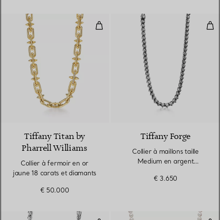
Collier à fermoir en or jaune 18 
Coll
2 Couleurs
Tiffany Titan by
Tiffany Forge
Pharrell Williams
Collier à maillons taille
Medium en argent
Collier à fermoir en or
925 millièmes noirci
jaune 18 carats et diamants
€ 3.650
€ 50.000