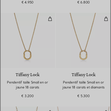
€ 4.950
€ 6.800
Pendentif taille Small en or jaune
Pend
3 Matériaux
Tiffany Lock
Tiffany Lock
Pendentif taille Small en or
Pendentif taille Small en or
jaune 18 carats
jaune 18 carats et diamants
€ 3.200
€ 5.300