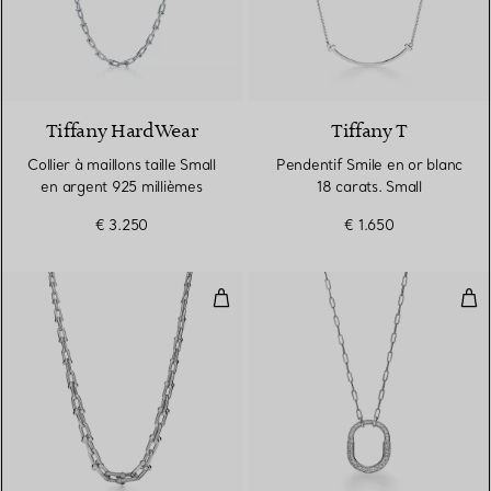
Tiffany HardWear
Tiffany T
Collier à maillons taille Small
Pendentif Smile en or blanc
en argent 925 millièmes
18 carats. Small
€ 3.250
€ 1.650
Collier à maillons gradués en or 
Pen
3 Matériaux