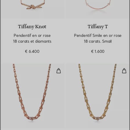
3 Matériaux
Tiffany Knot
Tiffany T
Pendentif en or rose
Pendentif Smile en or rose
18 carats et diamants
18 carats. Small
€ 6.400
€ 1.600
Collier à maillons gradués en or 
Coll
3 Matériaux