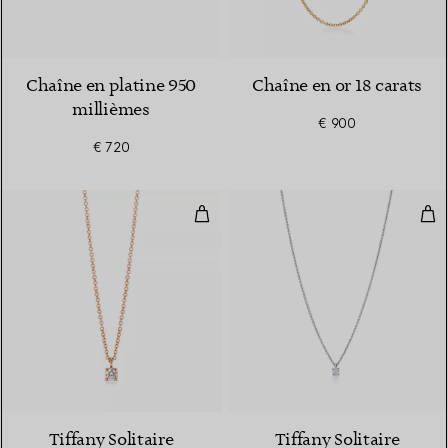
Chaîne en platine 950
Chaîne en or 18 carats
millièmes
€ 900
€ 720
Pendentif orné d’un diamant en o
Pen
Tiffany Solitaire
Tiffany Solitaire