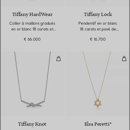
Tiffany HardWear
Tiffany Lock
Collier à maillons gradués
Pendentif en or blanc
en or blanc 18 carats et
18 carats et pavé de
diamants
diamants. Medium.
€ 66.000
€ 16.700
Pendentif en or blanc 18 carats 
Pen
2 Matériaux
Tiffany Knot
Elsa Peretti®