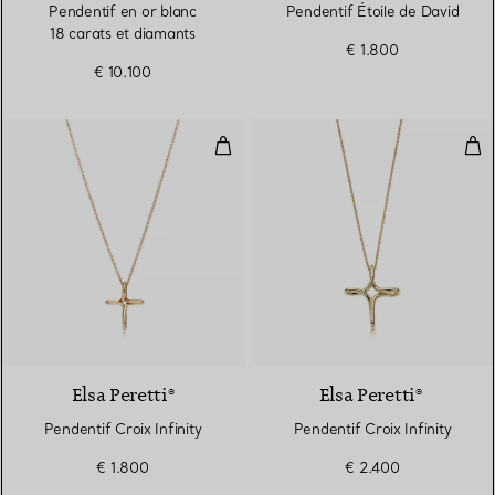
Pendentif en or blanc
Pendentif Étoile de David
18 carats et diamants
€ 1.800
€ 10.100
Pendentif Croix Infinity
Pend
2 Matériaux
Elsa Peretti®
Elsa Peretti®
Pendentif Croix Infinity
Pendentif Croix Infinity
€ 1.800
€ 2.400