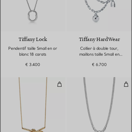
3 Matériaux
Tiffany Lock
Tiffany HardWear
Pendentif taille Small en or
Collier à double tour,
blanc 18 carats
maillons taille Small en
argent 925 millièmes
€ 3.400
€ 6.700
Pendentif en or jaune 18 carats
Coll