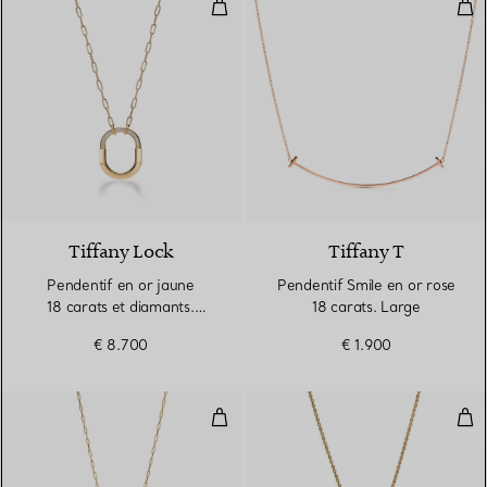
Pendentif en or jaune 18 carats
Pen
3 Matériaux
Tiffany Lock
Tiffany T
Pendentif en or jaune
Pendentif Smile en or rose
18 carats et diamants.
18 carats. Large
Medium.
€ 8.700
€ 1.900
Pendentif en or jaune 18 carats.
Pen