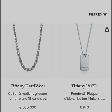
FILTRES
Pen
3 Matériaux
Tiffany HardWear
Tiffany 1837™
Collier à maillons gradués
Pendentif Plaque
en or blanc 18 carats et
d’identification Makers en
diamants
argent, 61 cm
€ 300.000
€ 940