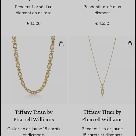
Pendentif orné d’un
Pendentif orné d’un
diamant en or rose
diamant
18 carats
€ 1.500
€ 1.650
Collier en or jaune 18 carats et 
Pen
2 Matériaux
Tiffany Titan by
Tiffany Titan by
Pharrell Williams
Pharrell Williams
Collier en or jaune 18 carats
Pendentif en or jaune
et diamants
18 carats et diamants