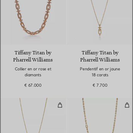
2 Matériaux
Tiffany Titan by
Tiffany Titan by
Pharrell Williams
Pharrell Williams
Collier en or rose et
Pendentif en or jaune
diamants
18 carats
€ 67.000
€ 7.700
Pendentif en titane et or jaune 1
Coll