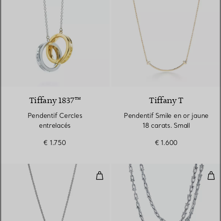
2 Matériaux
Tiffany 1837™
Tiffany T
Pendentif Cercles
Pendentif Smile en or jaune
entrelacés
18 carats. Small
€ 1.750
€ 1.600
Pendentif taille Small en or blanc
Coll