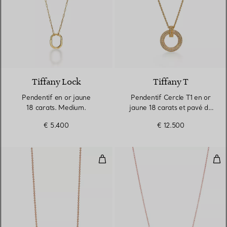
3 Matériaux
Tiffany Lock
Tiffany T
Pendentif en or jaune
Pendentif Cercle T1 en or
18 carats. Medium.
jaune 18 carats et pavé de
diamants
€ 5.400
€ 12.500
Pendentif en or rose 18 carats e
Pend