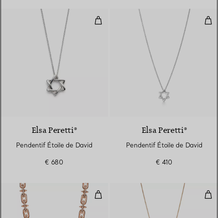
Pendentif Étoile de David
Pen
Elsa Peretti®
Elsa Peretti®
Pendentif Étoile de David
Pendentif Étoile de David
€ 680
€ 410
Collier en or rose et diamants
Pen