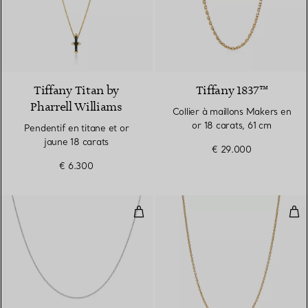
Tiffany Titan by
Tiffany 1837™
Pharrell Williams
Collier à maillons Makers en
or 18 carats, 61 cm
Pendentif en titane et or
jaune 18 carats
€ 29.000
€ 6.300
Chaîne en platine 950 millièmes
Cha