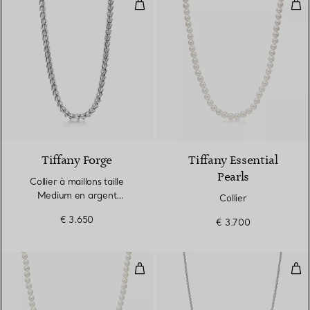
Collier à maillons taille Medium e
Coll
Tiffany Forge
Tiffany Essential
Pearls
Collier à maillons taille
Medium en argent
Collier
925 millièmes ultra poli
€ 3.650
€ 3.700
Collier
Cha