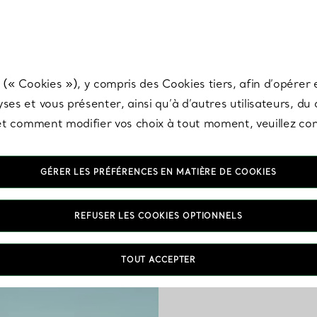
any & Co.
Inscrivez-vous
pour recevoir les dernières nouveautés, inspiration
 (« Cookies »), y compris des Cookies tiers, afin d’opérer e
ses et vous présenter, ainsi qu’à d’autres utilisateurs, du
s et comment modifier vos choix à tout moment, veuillez co
GÉRER LES PRÉFÉRENCES EN MATIÈRE DE COOKIES
Colli
REFUSER LES COOKIES OPTIONNELS
Nos colliers pour hom
TOUT ACCEPTER
graver et pendentifs
touche d’original