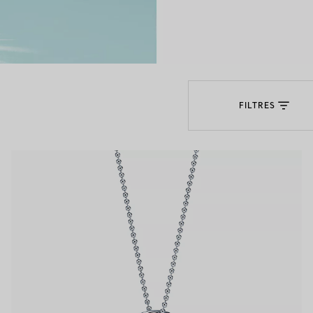
Bagues pour couples
Bagues Eternité
FILTRES
expert en diamants Tiffany.