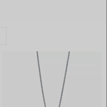
Elsa Peretti®
Comment assortir alliance et
bague de fiançailles