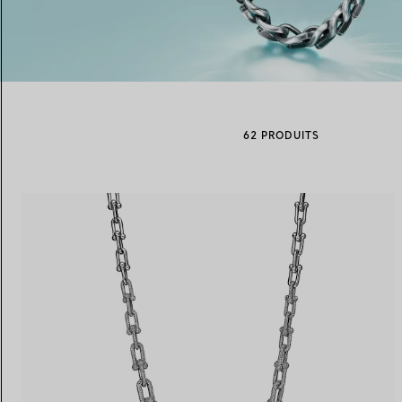
Alliances pour femme
Alliances pour hommes
62 PRODUITS
Prenez
rendez-vous
avec un 