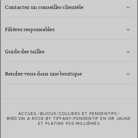
Contactez un conseiller clientèle
EN SAVOIR PLUS
Filières responsables
Guide des tailles
CONTACTEZ-NOUS
EN SAVOIR PLUS
Rendez-vous dans une boutique
EN SAVOIR PLUS
ACCUEIL
BIJOUX
COLLIERS ET PENDENTIFS
TROUVEZ LA BOUTIQUE LA PLUS PROCHE
BIRD ON A ROCK BY TIFFANY:PENDENTIF EN OR JAUNE
ET PLATINE 950 MILLIÈMES