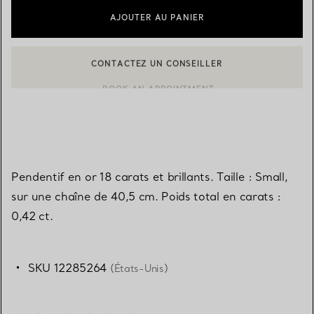
AJOUTER AU PANIER
CONTACTEZ UN CONSEILLER
BOOK AN APPOINTMENT
CONTACTER UN CONSEILLER CLIENT OU PRENDRE RENDEZ-V
Pendentif en or 18 carats et brillants. Taille : Small,
sur une chaîne de 40,5 cm. Poids total en carats :
0,42 ct.
SKU 12285264
(États-Unis)