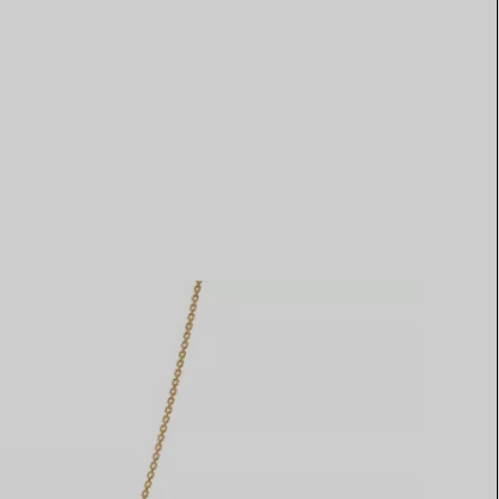
Elsa Peretti®
Comment assortir alliance et
bague de fiançailles