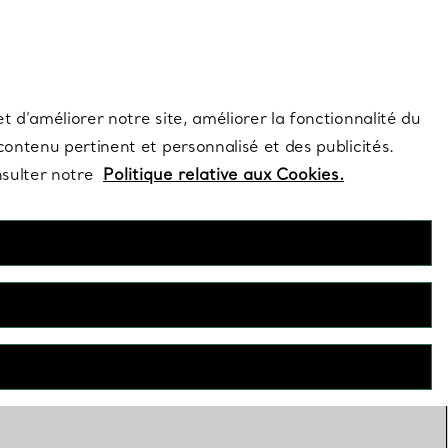
s et exclusivités de la Maison.
Contactez-nous
Connectez-vous
t d’améliorer notre site, améliorer la fonctionnalité du
 contenu pertinent et personnalisé et des publicités.
nsulter notre
Politique relative aux Cookies.