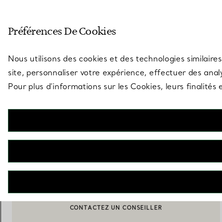
Entrez dans l’univers de Tiff
Préférences De Cookies
Aller à la page des boutiques
Nous utilisons des cookies et des technologies similaires
site, personnaliser votre expérience, effectuer des analy
Pour plus d’informations sur les Cookies, leurs finalité
Tiffany Titan by Pharrell Williams
Pendentif Perle en or jaune et diamants
€ 10.000
M’AVERTIR LORSQUE CE PRODUIT EST DISPONIBLE
BOOK AN APPOINTMENT
CONTACTER UN CONSEILLER CLIENT OU PRENDRE RENDEZ-