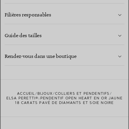
EN SAVOIR PLUS
Filières responsables
Guide des tailles
CONTACTEZ-NOUS
EN SAVOIR PLUS
Rendez-vous dans une boutique
EN SAVOIR PLUS
ACCUEIL
BIJOUX
COLLIERS ET PENDENTIFS
TROUVEZ LA BOUTIQUE LA PLUS PROCHE
ELSA PERETTI®:PENDENTIF OPEN HEART EN OR JAUNE
18 CARATS PAVÉ DE DIAMANTS ET SOIE NOIRE