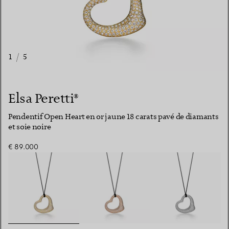
1
/
5
Elsa Peretti®
Pendentif Open Heart en or jaune 18 carats pavé de diamants
et soie noire
€ 89.000