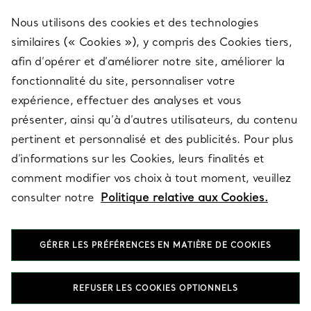
Nous utilisons des cookies et des technologies
SERVICES
similaires (« Cookies »), y compris des Cookies tiers,
afin d’opérer et d’améliorer notre site, améliorer la
fonctionnalité du site, personnaliser votre
À PROPOS
expérience, effectuer des analyses et vous
présenter, ainsi qu’à d’autres utilisateurs, du contenu
pertinent et personnalisé et des publicités. Pour plus
QUESTIONS LÉGALES
d’informations sur les Cookies, leurs finalités et
comment modifier vos choix à tout moment, veuillez
consulter notre
Politique relative aux Cookies.
SUIVEZ-NOUS
GÉRER LES PRÉFÉRENCES EN MATIÈRE DE COOKIES
Changer de région :
REFUSER LES COOKIES OPTIONNELS
T&Co. 2026