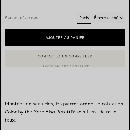
Pierres précieuses
Rubis
Émeraude béryl
sélectionnés
AJOUTER AU PANIER
BOOK AN APPOINTMENT
CONTACTER UN CONSEILLER CLIENT OU PRENDRE RENDEZ-V
Montées en serti clos, les pierres ornant la collection
Color by the Yard Elsa Peretti® scintillent de mille
feux.