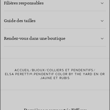
Filières responsables
Guide des tailles
CONTACTEZ-NOUS
EN SAVOIR PLUS
Rendez-vous dans une boutique
EN SAVOIR PLUS
ACCUEIL
BIJOUX
COLLIERS ET PENDENTIFS
TROUVEZ LA BOUTIQUE LA PLUS PROCHE
ELSA PERETTI®:PENDENTIF COLOR BY THE YARD EN OR
JAUNE ET RUBIS