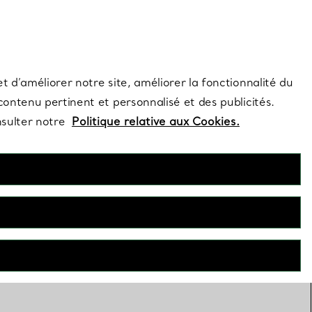
s et exclusivités de la Maison.
Contactez-nous
Connectez-vous
t d’améliorer notre site, améliorer la fonctionnalité du
 contenu pertinent et personnalisé et des publicités.
nsulter notre
Politique relative aux Cookies.