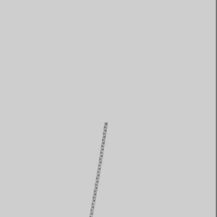
Elsa Peretti®
Comment assortir alliance et
bague de fiançailles