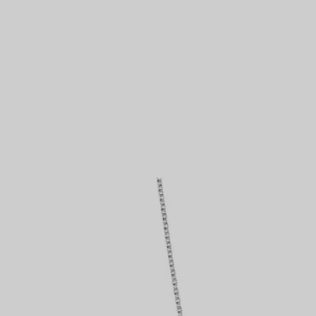
Bagues pour couples
Bagues Eternité
VOUS
expert en diamants Tiffany.