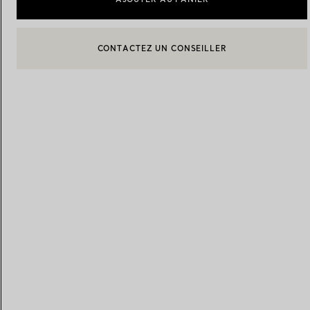
Alliances pour femme
Alliances pour hommes
BOOK AN APPOINTMENT
CONTACTER UN CONSEILLER CLIENT OU PRENDRE RENDEZ-
Prenez
rendez-vous
avec un 