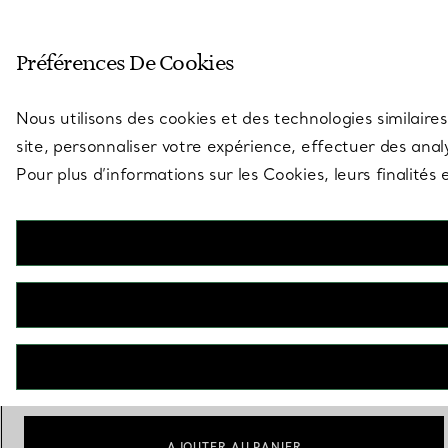
Entrez dans l’univers de Tiff
Préférences De Cookies
Aller à la page des boutiques
Nous utilisons des cookies et des technologies similaires
site, personnaliser votre expérience, effectuer des analy
Pour plus d’informations sur les Cookies, leurs finalité
Elsa Peretti®
Pendentif Diamonds by the Yard® avec diamant en argent
925 millièmes
€ 610
Poids total en carats
0.03
0.10
0.17
sélectionnés
AJOUTER AU PANIER