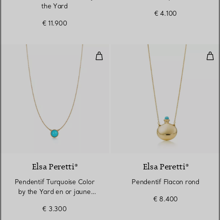
the Yard
€ 4.100
€ 11.900
Pendentif Turquoise Color by the
Pen
Elsa Peretti®
Elsa Peretti®
Pendentif Turquoise Color
Pendentif Flacon rond
by the Yard en or jaune
€ 8.400
18 carats
€ 3.300