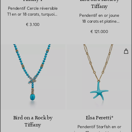
Tiffany
Pendentif Cercle réversible
T1 en or 18 carats, turquoise
Pendentif en or jaune
et nacre
18 carats et platine
€ 3.100
950 millièmes
€ 121.000
Pend
Bird on a Rock by
Elsa Peretti®
Tiffany
Pendentif Starfish en or