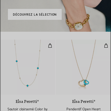
DÉCOUVREZ LA SÉLECTION
Sautoir clairsemé Color by the Y
Pen
Elsa Peretti®
Elsa Peretti®
Sautoir clairsemé Color by
Pendentif Open Heart