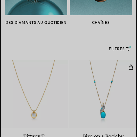
DES DIAMANTS AU QUOTIDIEN
CHAÎNES
FILTRES
Pend
Tiffany T
Bird on a Rock by