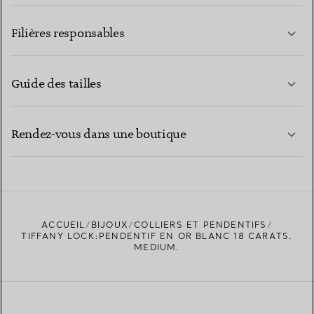
EN SAVOIR PLUS
Filières responsables
Guide des tailles
CONTACTEZ-NOUS
EN SAVOIR PLUS
Rendez-vous dans une boutique
EN SAVOIR PLUS
ACCUEIL
BIJOUX
COLLIERS ET PENDENTIFS
TROUVEZ LA BOUTIQUE LA PLUS PROCHE
TIFFANY LOCK:PENDENTIF EN OR BLANC 18 CARATS.
MEDIUM.