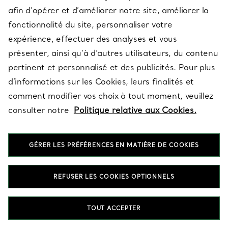
en platine 950 millièmes, notamment les collections Tiffany®
afin d’opérer et d’améliorer notre site, améliorer la
Setting, Tiffany Soleste et Tiffany True®. Les créations T par
fonctionnalité du site, personnaliser votre
Tiffany et Knot par Tiffany sont également disponibles en
platine 950 millièmes, proposant une expression raffinée de
expérience, effectuer des analyses et vous
chaque icône. Nos conseillers clientèle peuvent vous guider à
présenter, ainsi qu’à d’autres utilisateurs, du contenu
travers l’ensemble de la sélection en boutique ou en ligne.
pertinent et personnalisé et des publicités. Pour plus
Quelle est la durabilité du platine 950 millièmes
d’informations sur les Cookies, leurs finalités et
comment modifier vos choix à tout moment, veuillez
par rapport à l’or 18 carats pour un usage
consulter notre
Politique relative aux Cookies.
Comment trouver la taille de ma bague Tiffany en
quotidien ?
Quels sont les éléments dont je dois tenir
platine 950 millièmes ?
GÉRER LES PRÉFÉRENCES EN MATIÈRE DE COOKIES
compte en choisissant une bague en platine
Les bagues Tiffany en platine 950 millièmes
950 millièmes ornée de diamants ?
REFUSER LES COOKIES OPTIONNELS
Comment entretenir les bijoux Tiffany en platine
peuvent-elles être gravées ou personnalisées ?
TOUT ACCEPTER
950 millièmes pour qu’ils conservent leur