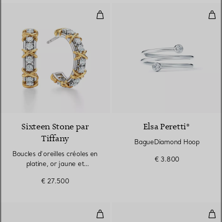
Boucles d’oreilles créoles en plat
Bag
Sixteen Stone par
Elsa Peretti®
Tiffany
BagueDiamond Hoop
Boucles d’oreilles créoles en
€ 3.800
platine, or jaune et
diamants
€ 27.500
Bague en platine 950 millièmes 
Dia