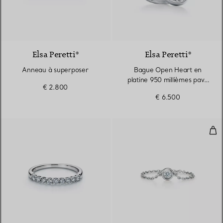
3 Matériaux
Elsa Peretti®
Elsa Peretti®
Anneau à superposer
Bague Open Heart en
platine 950 millièmes pavé
€ 2.800
de diamants
€ 6.500
Dia