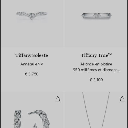
3 Matériaux
Tiffany Soleste
Tiffany True™
Anneau en V
Alliance en platine
950 millièmes et diamants.
€ 3.750
Largeur
€ 2.100
Boucles d’oreilles créoles Wings 
Pen