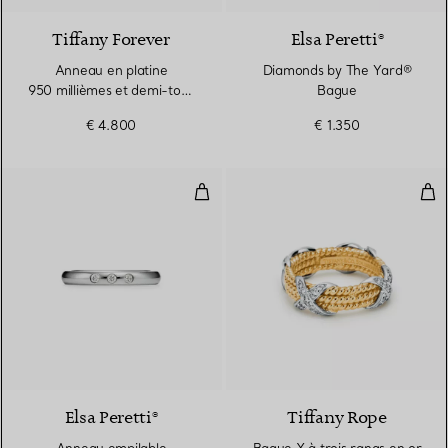
Tiffany Forever
Elsa Peretti®
Anneau en platine
Diamonds by The Yard®
950 millièmes et demi-tour
Bague
de diamants. Largeur
€ 4.800
€ 1.350
Anneau empilable
Bag
3 Matériaux
Elsa Peretti®
Tiffany Rope
Anneau empilable
Bague X à trois rangs en or