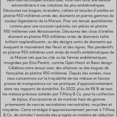
selon des techniques ancestrales, insufflant ainsi une beauté
extraordinaire à nos créations les plus emblématiques.
Découvrez nos bagues, bracelets, colliers et boucles d’oreilles en
platine 950 millièmes ornés des diamants et pierres gemmes de
couleur légendaires de la Maison. Pour vos tenues quotidiennes
comme pour une occasion spéciale, ces pièces en platine
950 millièmes sont éblouissantes. Découvrez des clous d’oreilles
diamant en platine 950 millièmes ornés de diamants taille
brillant resplendissants, ou des designs sertis de diamants qui
évoquent le mouvement des fleurs et des vignes. Nos pendentifs
en platine 950 millièmes sont ornés de motifs emblématiques de
la Maison tels que les clés ou les formes emblématiques
imaginées par Elsa Peretti, comme Open Heart et Bean design.
Célébrez votre amour avec des alliances ou des bagues de
fiançailles en platine 950 millièmes. Depuis des années, nous
nous concentrons sur la traçabilité de nos métaux et faisons
preuve de transparence sur nos pratiques d’approvisionnement
dans nos rapports de durabilité. En 2022, plus de 98 % de tous
les métaux précieux achetés par Tiffany & Co. pour la confection
de bijoux, d’accessoires et de montres haut de gamme
provenaient de sources secondaires non extraites, recyclées et
traçables. Cette stratégie d’approvisionnement permet à Tiffany
& Co. de stimuler l’avancée des progrès en matière de réduction