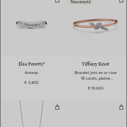
Nouveauté
Elsa Peretti®
Tiffany Knot
Anneau
Bracelet jonc en or rose
18 carats, platine
€ 3.400
950 millièmes et diamants
€ 10.600
Pendentif Diamonds by the Yard®
Bag