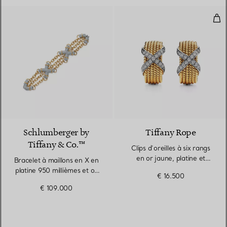
Clip
Schlumberger by
Tiffany Rope
Tiffany & Co.™
Clips d’oreilles à six rangs
en or jaune, platine et
Bracelet à maillons en X en
diamants
platine 950 millièmes et or
€ 16.500
jaune
€ 109.000