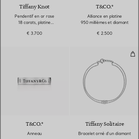
Tiffany Knot
T&CO.®
Pendentif en or rose
Alliance en platine
18 carats, platine
950 millièmes et diamant
950 millièmes et diamants.
€ 3.700
€ 2.500
Small.
Bra
T&CO.®
Tiffany Solitaire
Anneau
Bracelet orné d’un diamant