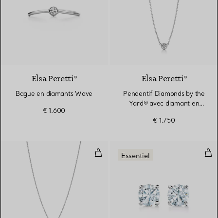
3 Matériaux
Elsa Peretti®
Elsa Peretti®
Bague en diamants Wave
Pendentif Diamonds by the
Yard® avec diamant en
€ 1.600
platine 950 millièmes
€ 1.750
Pendentif orné d’un diamant
Clou
Essentiel