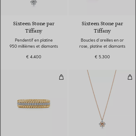
Sixteen Stone par
Sixteen Stone par
Tiffany
Tiffany
Pendentif en platine
Boucles d’oreilles en or
950 millièmes et diamants
rose, platine et diamants
€ 4.400
€ 5.300
Bague X à deux rangs en or jaune
Pen
3 Matériaux