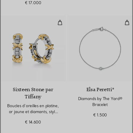
€ 17.000
Boucles d’oreilles en platine, or j
Dia
Sixteen Stone par
Elsa Peretti®
Tiffany
Diamonds by The Yard®
Bracelet
Boucles d’oreilles en platine,
or jaune et diamants, style
€ 1.500
étroit
€ 14.600