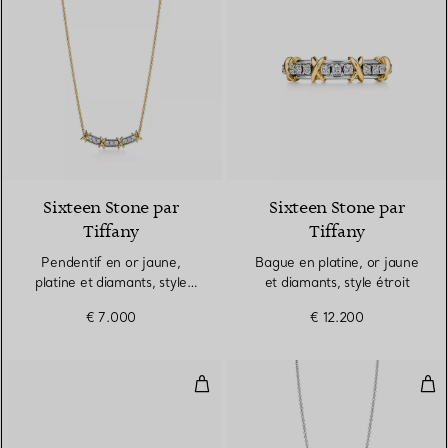
Sixteen Stone par
Sixteen Stone par
Tiffany
Tiffany
Pendentif en or jaune,
Bague en platine, or jaune
platine et diamants, style
et diamants, style étroit
étroit
€ 7.000
€ 12.200
Bague en diamants Wave
Pen