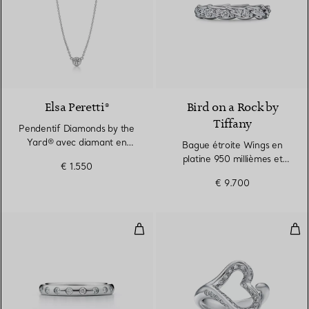
2 Matériaux
Elsa Peretti®
Bird on a Rock by
Tiffany
Pendentif Diamonds by the
Yard® avec diamant en
Bague étroite Wings en
platine 950 millièmes
platine 950 millièmes et
€ 1.550
diamants
€ 9.700
Anneau à superposer
Bag