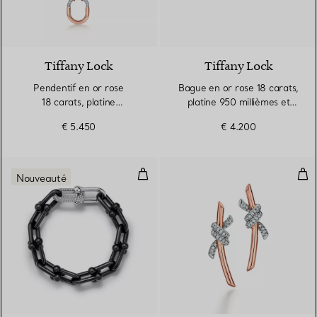
Tiffany Lock
Tiffany Lock
Pendentif en or rose
Bague en or rose 18 carats,
18 carats, platine
platine 950 millièmes et
950 millièmes et diamants,
diamants, Small
€ 5.450
€ 4.200
Small
Bracelet à maillons taille Large e
Bouc
Nouveauté