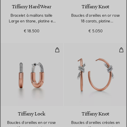
Tiffany HardWear
Tiffany Knot
Bracelet à maillons taille
Boucles d’oreilles en or rose
Large en titane, platine et
18 carats, platine
diamants
950 millièmes et diamants
€ 18.500
€ 5.050
Boucles d’oreilles en or rose 18 c
Bouc
Tiffany Lock
Tiffany Knot
Boucles d’oreilles en or rose
Boucles d’oreilles créoles en