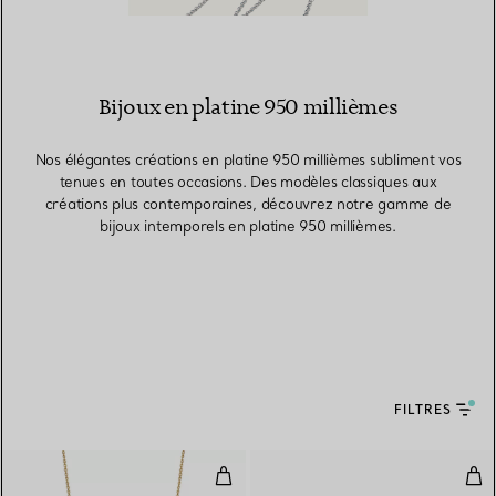
Bijoux en platine 950 millièmes
Nos élégantes créations en platine 950 millièmes subliment vos
tenues en toutes occasions. Des modèles classiques aux
créations plus contemporaines, découvrez notre gamme de
bijoux intemporels en platine 950 millièmes.
FILTRES
Pendentif en or jaune, platine et 
Bagu