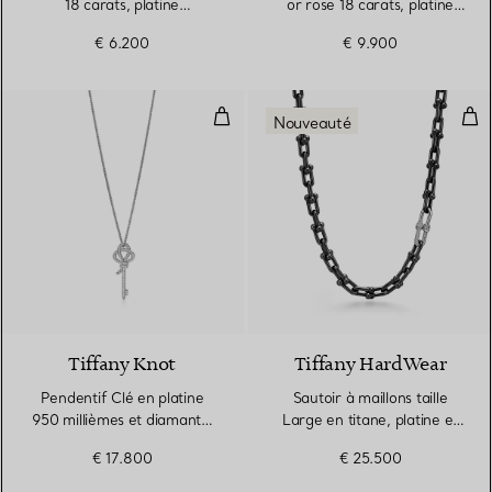
18 carats, platine
or rose 18 carats, platine
950 millièmes et diamants,
950 millièmes et diamants.
€ 6.200
€ 9.900
Small
Taille Large.
Pendentif Clé en platine 950 mil
Saut
Nouveauté
Tiffany Knot
Tiffany HardWear
Pendentif Clé en platine
Sautoir à maillons taille
950 millièmes et diamants.
Large en titane, platine et
Medium.
diamants
€ 17.800
€ 25.500