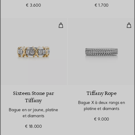
€ 3.600
€ 1.700
Bague en or jaune, platine et di
Bag
4 Couleurs
Sixteen Stone par
Tiffany Rope
Tiffany
Bague X à deux rangs en
platine et diamants
Bague en or jaune, platine
et diamants
€ 9.000
€ 18.000