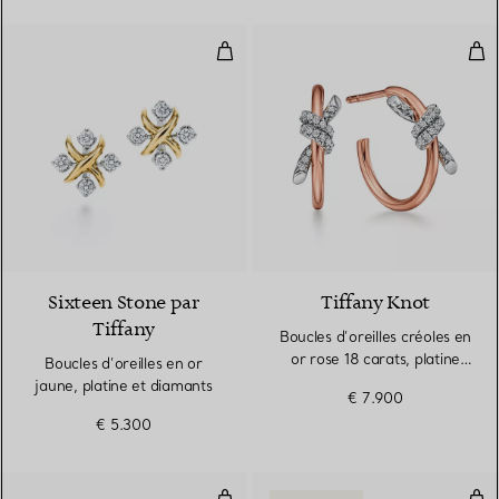
Boucles d’oreilles en or jaune, pl
Bouc
Sixteen Stone par
Tiffany Knot
Tiffany
Boucles d’oreilles créoles en
or rose 18 carats, platine
Boucles d’oreilles en or
950 millièmes et diamants
jaune, platine et diamants
€ 7.900
€ 5.300
Anneau
Brac