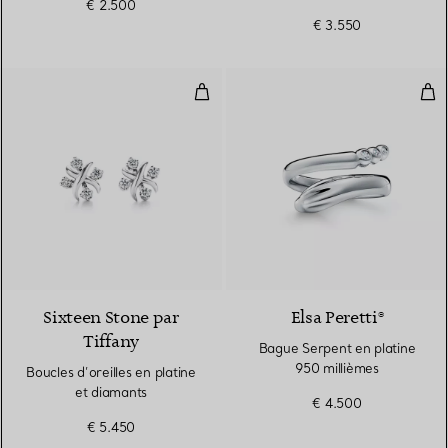
€ 2.500
diamants
€ 3.550
Boucles d’oreilles en platine et 
Bag
Sixteen Stone par
Elsa Peretti®
Tiffany
Bague Serpent en platine
950 millièmes
Boucles d’oreilles en platine
et diamants
€ 4.500
€ 5.450