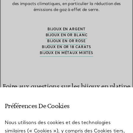
des impacts climatiques, en particulier la réduction des
émissions de gaz à effet de serre.
BIJOUX EN ARGENT
BIJOUX EN OR BLANC
BIJOUX EN OR ROSE
BIJOUX EN OR 18 CARATS
BIJOUX EN MÉTAUX MIXTES
Foire aux questions sur les bijoux en platine
950 millièmes
Préférences De Cookies
Quelles collections de bagues Tiffany sont
Nous utilisons des cookies et des technologies
disponibles en platine 950 millièmes ?
similaires (« Cookies »), y compris des Cookies tiers,
Nombre de nos créations les plus célèbres sont confectionnées