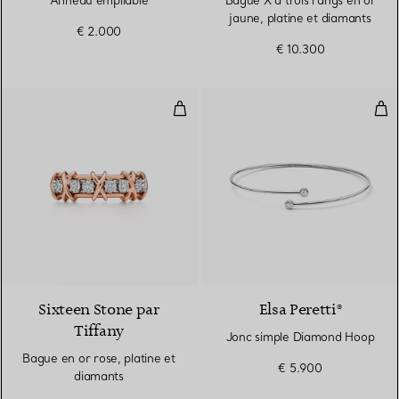
jaune, platine et diamants
€ 2.000
€ 10.300
Bague en or rose, platine et dia
Jon
Sixteen Stone par
Elsa Peretti®
Tiffany
Jonc simple Diamond Hoop
Bague en or rose, platine et
€ 5.900
diamants