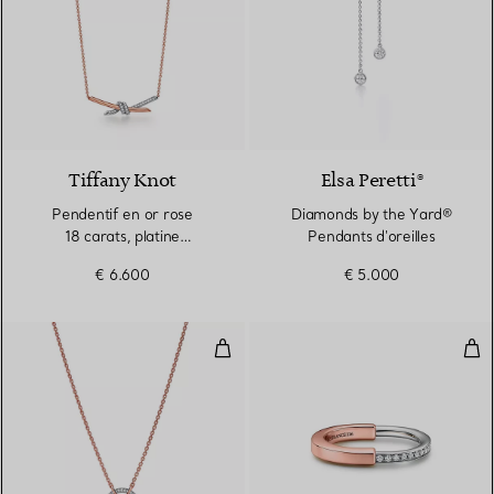
Tiffany Knot
Elsa Peretti®
Pendentif en or rose
Diamonds by the Yard®
18 carats, platine
Pendants d'oreilles
950 millièmes et diamants
€ 6.600
€ 5.000
Pendentif en or rose 18 carats, p
Bag