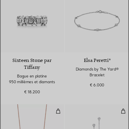
2 Couleurs
Sixteen Stone par
Elsa Peretti®
Tiffany
Diamonds by The Yard®
Bracelet
Bague en platine
950 millièmes et diamants
€ 6.000
€ 18.200
Pendentif en or rose 18 carats, p
Dia