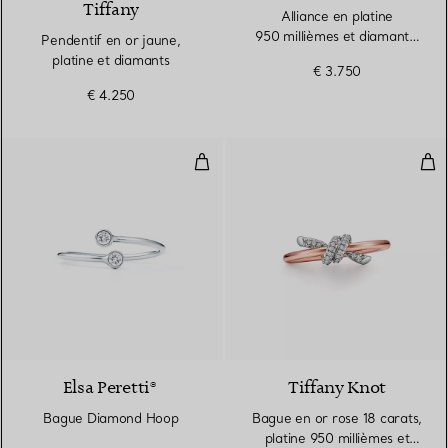
Tiffany
Alliance en platine
950 millièmes et diamants.
Pendentif en or jaune,
1,8 mm.
platine et diamants
€ 3.750
€ 4.250
Bague Diamond Hoop
Bag
Elsa Peretti®
Tiffany Knot
Bague Diamond Hoop
Bague en or rose 18 carats,
platine 950 millièmes et