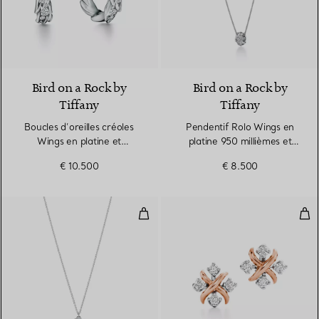
2 Matériaux
Bird on a Rock by
Bird on a Rock by
Tiffany
Tiffany
Boucles d’oreilles créoles
Pendentif Rolo Wings en
Wings en platine et
platine 950 millièmes et
diamants
diamants
€ 10.500
€ 8.500
Pendentif en platine 950 millièm
Bouc