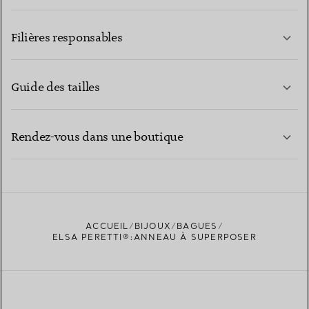
EN SAVOIR PLUS
Filières responsables
Guide des tailles
CONTACTEZ-NOUS
EN SAVOIR PLUS
Rendez-vous dans une boutique
EN SAVOIR PLUS
ACCUEIL
BIJOUX
BAGUES
TROUVEZ LA BOUTIQUE LA PLUS PROCHE
ELSA PERETTI®:ANNEAU À SUPERPOSER